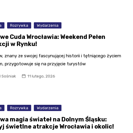
a
Rozrywka
Wydarzenia
we Cuda Wrocławia: Weekend Pełen
kcji w Rynku!
, znany ze swojej fascynującej historii i tętniącego życiem
m, przygotowuje się na przyjęcie turystów
l Sośniak
11 lutego, 2026
a
Rozrywka
Wydarzenia
wa magia świateł na Dolnym Śląsku:
j świetlne atrakcje Wrocławia i okolic!