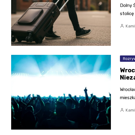
Dolny 
stolicę
Kami
Rozry
Wroc
Niez
Wrocław
mieszka
Kami