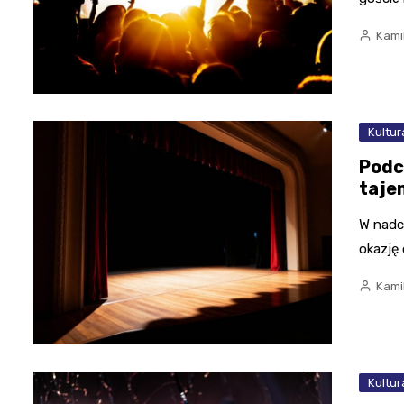
Kami
Kultur
Podc
taje
W nadc
okazję 
Kami
Kultur