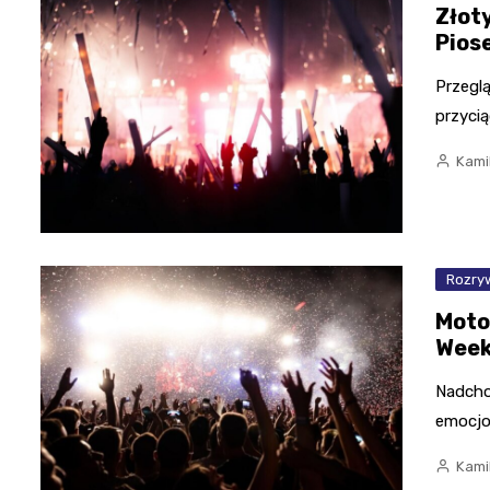
Złot
Pios
Przeglą
przyci
Kami
Rozry
Moto
Week
Nadcho
emocjo
Kami