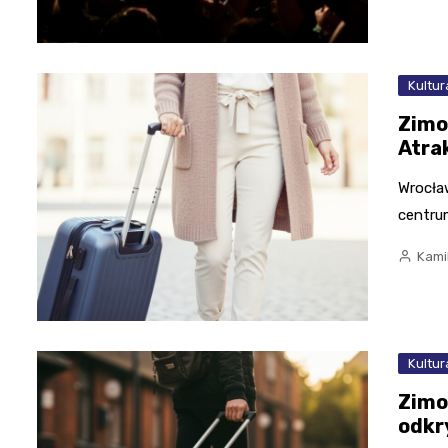
Kultur
Zimo
Atra
Wrocław
centru
Kami
Kultur
Zimo
odkry