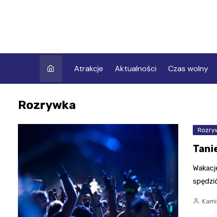
Skip
to
content
Atrakcje
Aktualności
Czas wolny
Rozrywka
Rozry
Tani
Wakacje
spędzi
Kami