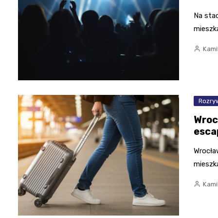
Na sta
mieszk
Kami
Rozry
Wroc
esca
Wrocław
mieszk
Kami