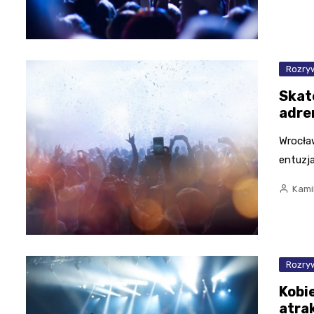
Rozry
Skat
adre
Wrocław
entuzja
Kami
Rozry
Kobi
atra