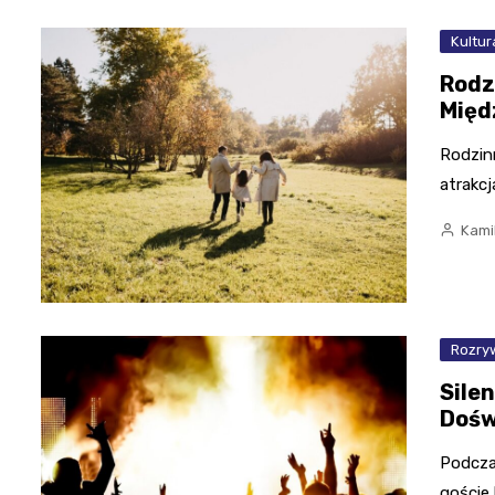
Kultur
Rodz
Międ
Rodzin
atrakc
Kami
Rozry
Sile
Dośw
Podczas
goście 