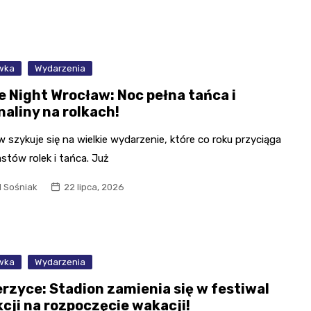
wka
Wydarzenia
e Night Wrocław: Noc pełna tańca i
naliny na rolkach!
 szykuje się na wielkie wydarzenie, które co roku przyciąga
stów rolek i tańca. Już
l Sośniak
22 lipca, 2026
wka
Wydarzenia
erzyce: Stadion zamienia się w festiwal
kcji na rozpoczęcie wakacji!