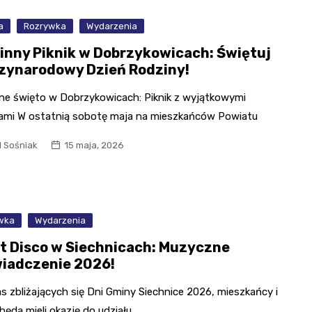
a
Rozrywka
Wydarzenia
inny Piknik w Dobrzykowicach: Świętuj
zynarodowy Dzień Rodziny!
ne święto w Dobrzykowicach: Piknik z wyjątkowymi
jami W ostatnią sobotę maja na mieszkańców Powiatu
l Sośniak
15 maja, 2026
wka
Wydarzenia
nt Disco w Siechnicach: Muzyczne
iadczenie 2026!
 zbliżających się Dni Gminy Siechnice 2026, mieszkańcy i
będą mieli okazję do udziału