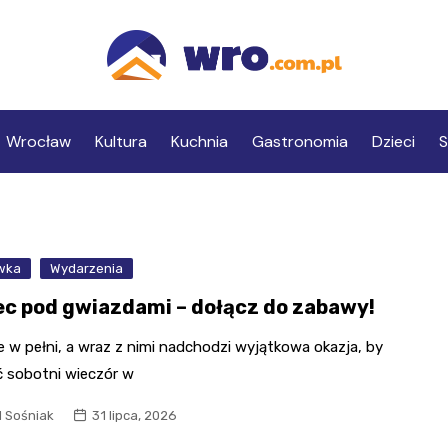
Wrocław
Kultura
Kuchnia
Gastronomia
Dzieci
S
wka
Wydarzenia
ec pod gwiazdami – dołącz do zabawy!
 w pełni, a wraz z nimi nadchodzi wyjątkowa okazja, by
ć sobotni wieczór w
l Sośniak
31 lipca, 2026