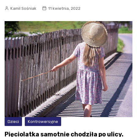
Kamil Sośniak
11 kwietnia, 2022
Dzieci
Kontrowersyjne
Pięciolatka samotnie chodziła po ulicy.