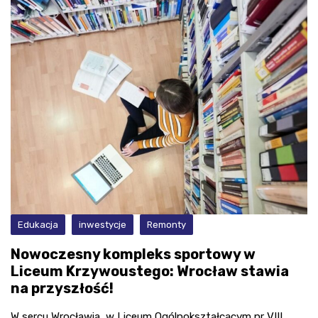
Edukacja
inwestycje
Remonty
Nowoczesny kompleks sportowy w
Liceum Krzywoustego: Wrocław stawia
na przyszłość!
W sercu Wrocławia, w Liceum Ogólnokształcącym nr VIII