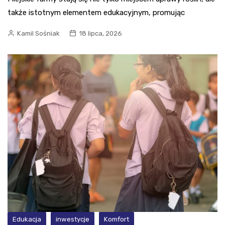
także istotnym elementem edukacyjnym, promując
Kamil Sośniak
18 lipca, 2026
Edukacja
inwestycje
Komfort