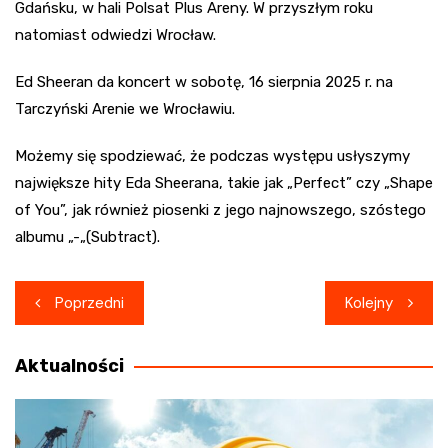
Gdańsku, w hali Polsat Plus Areny. W przyszłym roku
natomiast odwiedzi Wrocław.
Ed Sheeran da koncert w sobotę, 16 sierpnia 2025 r. na
Tarczyński Arenie we Wrocławiu.
Możemy się spodziewać, że podczas występu usłyszymy
największe hity Eda Sheerana, takie jak „Perfect” czy „Shape
of You”, jak również piosenki z jego najnowszego, szóstego
albumu „-„(Subtract).
Nawigacja
Poprzedni
Kolejny
wpisu
Aktualności