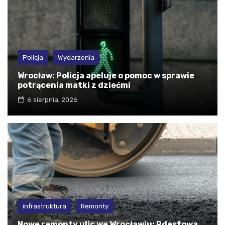
Policja
Wydarzenia
Wrocław: Policja apeluje o pomoc w sprawie
potrącenia matki z dziećmi
6 sierpnia, 2026
infrastruktura
Remonty
Nowe remonty ulic we Wrocławiu: Rdestowa