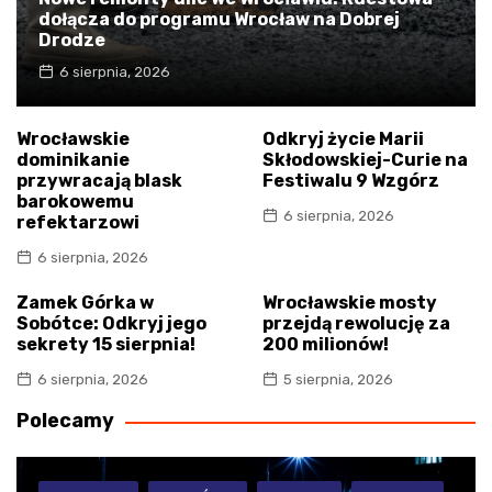
dołącza do programu Wrocław na Dobrej
Drodze
6 sierpnia, 2026
Wrocławskie
Odkryj życie Marii
dominikanie
Skłodowskiej-Curie na
przywracają blask
Festiwalu 9 Wzgórz
barokowemu
6 sierpnia, 2026
refektarzowi
6 sierpnia, 2026
Zamek Górka w
Wrocławskie mosty
Sobótce: Odkryj jego
przejdą rewolucję za
sekrety 15 sierpnia!
200 milionów!
6 sierpnia, 2026
5 sierpnia, 2026
Polecamy