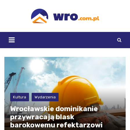
Skip
to
content
Kultura
Wydarzenia
Wrocławskie dominikanie
przywracają blask
barokowemu refektarzowi