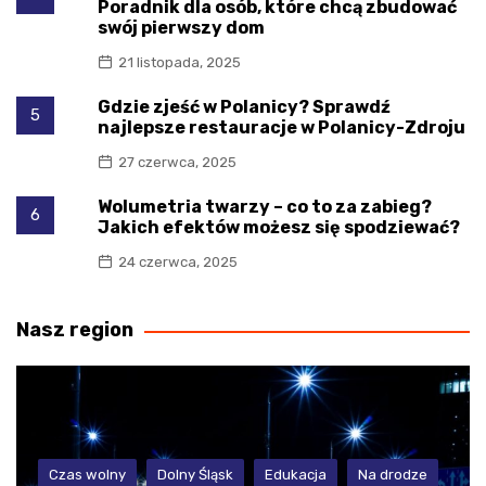
Poradnik dla osób, które chcą zbudować
swój pierwszy dom
21 listopada, 2025
Gdzie zjeść w Polanicy? Sprawdź
5
najlepsze restauracje w Polanicy-Zdroju
27 czerwca, 2025
Wolumetria twarzy – co to za zabieg?
6
Jakich efektów możesz się spodziewać?
24 czerwca, 2025
Nasz region
Czas wolny
Dolny Śląsk
Edukacja
Na drodze