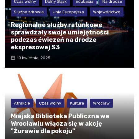
Czas wolny
Dolny Śląsk
Edukacja
Na drodze
Służba zdrowia
Unia Europejska
Województwo
Regionalne służby ratunkowe
sprawdzały swoje umiejętności
podczas ćwiczeń na drodze
ekspresowej S3
10 kwietnia, 2025
Atrakcje
Czas wolny
Kultura
Wrocław
Miejska Biblioteka Publiczna we
Wrocławiu włącza się w akcję
"Żurawie dla pokoju"