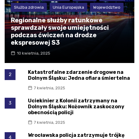
Służba zdrowia
Unia Europejska
Województwo
Regionalne służby ratunkowe
sprawdzały swoje umiejętności
podczas ćwiczeń na drodze
ekspresowej S3
10 kwietnia, 2025
Katastrofalne zdarzenie drogowe na
2
Dolnym Śląsku: Jedna ofiara śmiertelna
7 kwietnia, 2025
Uciekinier z Kolonii zatrzymany na
3
Dolnym Śląsku: Nożownik zaskoczony
obecnością policji
7 kwietnia, 2025
Wrocławska policja zatrzymuje trójkę
4