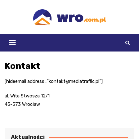
Skip
to
content
Kontakt
[hideemail address=”
kontakt@mediatraffic.pl
”]
ul. Wita Stwosza 12/1
45-573 Wrocław
Aktualności