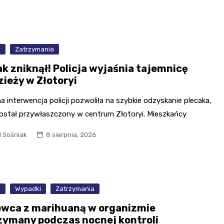
a
Zatrzymania
ak zniknął! Policja wyjaśnia tajemnicę
zieży w Złotoryi
 interwencja policji pozwoliła na szybkie odzyskanie plecaka,
został przywłaszczony w centrum Złotoryi. Mieszkańcy
l Sośniak
8 sierpnia, 2026
a
Wypadki
Zatrzymania
owca z marihuaną w organizmie
zymany podczas nocnej kontroli