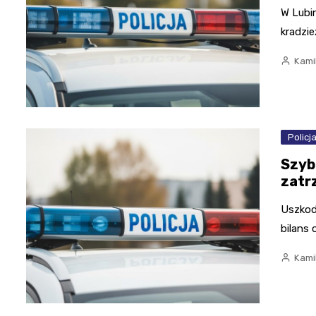
W Lubin
kradzie
Kami
Policj
Szybk
zatr
Uszkod
bilans 
Kami