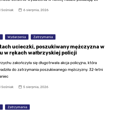
l Sośniak
6 sierpnia, 2026
a
Wydarzenia
Zatrzymania
atach ucieczki, poszukiwany mężczyzna w
u w rękach wałbrzyskiej policji
zychu zakończyła się długotrwała akcja policyjna, która
adziła do zatrzymania poszukiwanego mężczyzny. 32-letni
aniec
l Sośniak
5 sierpnia, 2026
a
Zatrzymania