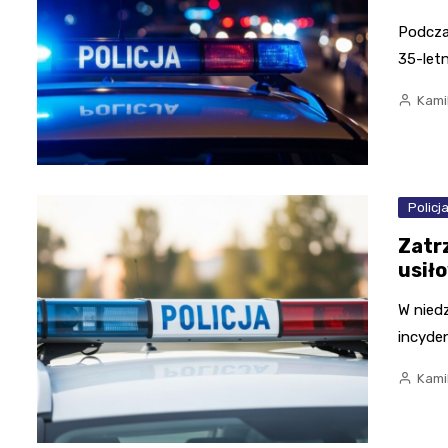
Podczas
35-let
Kami
Policj
Zatr
usił
W nied
incyden
Kami