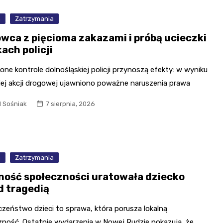
a
Zatrzymania
owca z pięcioma zakazami i próbą ucieczki
ach policji
e kontrole dolnośląskiej policji przynoszą efekty: w wyniku
iej akcji drogowej ujawniono poważne naruszenia prawa
l Sośniak
7 sierpnia, 2026
a
Zatrzymania
ność społeczności uratowała dziecko
d tragedią
czeństwo dzieci to sprawa, która porusza lokalną
zność. Ostatnie wydarzenia w Nowej Rudzie pokazują, że