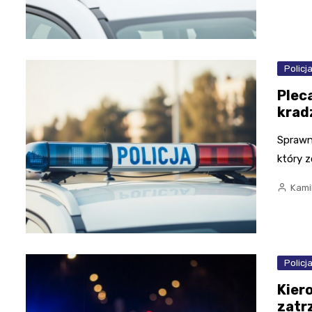
Policj
Plec
krad
Sprawna
który 
Kami
Policj
Kier
zatr