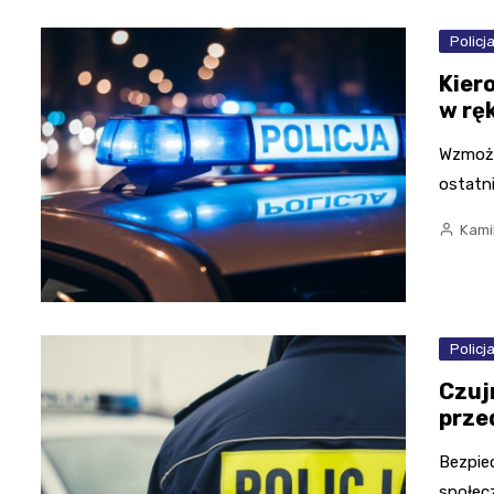
Policj
Kier
w ręk
Wzmożon
ostatn
Kami
Policj
Czuj
prze
Bezpie
społec