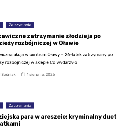
a
Zatrzymania
kawiczne zatrzymanie złodzieja po
zieży rozbójniczej w Oławie
wiczna akcja w centrum Oławy – 26-latek zatrzymany po
ży rozbójniczej w sklepie Co wydarzyło
l Sośniak
1 sierpnia, 2026
a
Zatrzymania
ziejska para w areszcie: kryminalny duet
ratkami