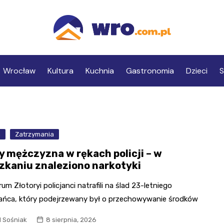
Wrocław
Kultura
Kuchnia
Gastronomia
Dzieci
S
a
Zatrzymania
y mężczyzna w rękach policji – w
zkaniu znaleziono narkotyki
um Złotoryi policjanci natrafili na ślad 23-letniego
ańca, który podejrzewany był o przechowywanie środków
l Sośniak
8 sierpnia, 2026