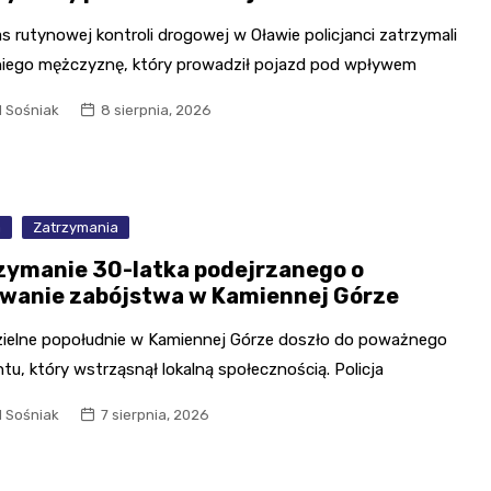
 rutynowej kontroli drogowej w Oławie policjanci zatrzymali
niego mężczyznę, który prowadził pojazd pod wpływem
l Sośniak
8 sierpnia, 2026
a
Zatrzymania
zymanie 30-latka podejrzanego o
owanie zabójstwa w Kamiennej Górze
zielne popołudnie w Kamiennej Górze doszło do poważnego
tu, który wstrząsnął lokalną społecznością. Policja
l Sośniak
7 sierpnia, 2026