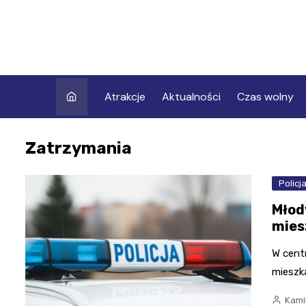
Skip
to
content
Atrakcje
Aktualności
Czas wolny
Zatrzymania
Policj
Młod
mies
W centr
mieszk
Kami