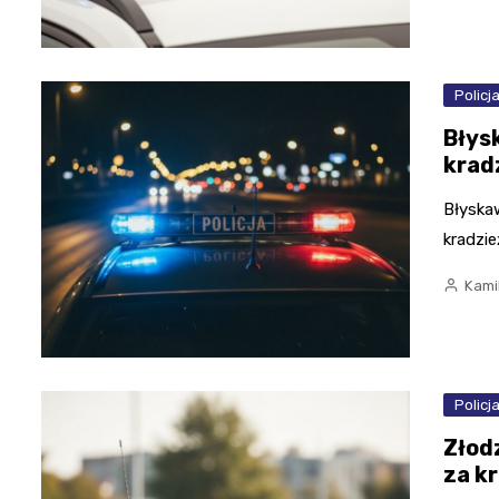
Policj
Błys
krad
Błyska
kradzie
Kami
Policj
Złod
za k