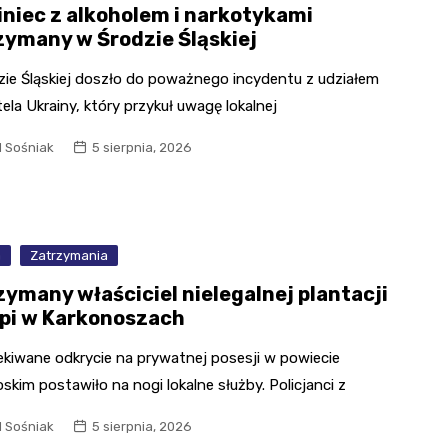
iniec z alkoholem i narkotykami
zymany w Środzie Śląskiej
zie Śląskiej doszło do poważnego incydentu z udziałem
la Ukrainy, który przykuł uwagę lokalnej
l Sośniak
5 sierpnia, 2026
a
Zatrzymania
zymany właściciel nielegalnej plantacji
pi w Karkonoszach
ekiwane odkrycie na prywatnej posesji w powiecie
skim postawiło na nogi lokalne służby. Policjanci z
l Sośniak
5 sierpnia, 2026