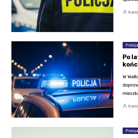
Kami
Policj
Po l
końc
W Wałbr
doprow
mieszk
Kami
Policj