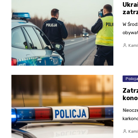
Ukra
zatr
W Środ
obywate
Kami
Policj
Zatr
kono
Nieocz
karkono
Kami