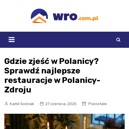
Skip
to
content
Gdzie zjeść w Polanicy?
Sprawdź najlepsze
restauracje w Polanicy-
Zdroju
Kamil Sośniak
27 czerwca, 2025
Pozostałe