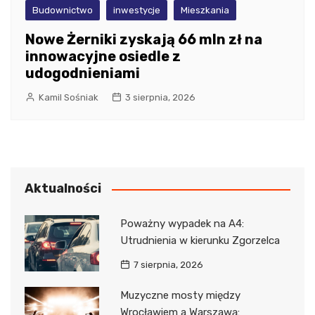
Budownictwo
inwestycje
Mieszkania
Nowe Żerniki zyskają 66 mln zł na
innowacyjne osiedle z
udogodnieniami
Kamil Sośniak
3 sierpnia, 2026
Aktualności
Poważny wypadek na A4:
Utrudnienia w kierunku Zgorzelca
7 sierpnia, 2026
Muzyczne mosty między
Wrocławiem a Warszawą: