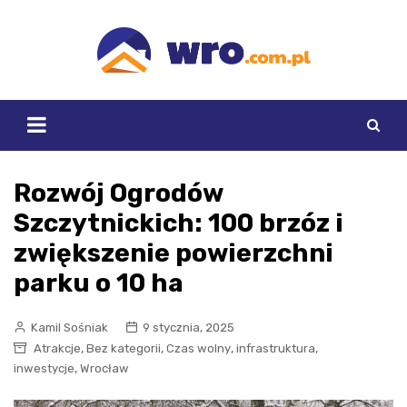
Skip
to
content
Rozwój Ogrodów
Szczytnickich: 100 brzóz i
zwiększenie powierzchni
parku o 10 ha
Kamil Sośniak
9 stycznia, 2025
,
,
,
,
Atrakcje
Bez kategorii
Czas wolny
infrastruktura
,
inwestycje
Wrocław