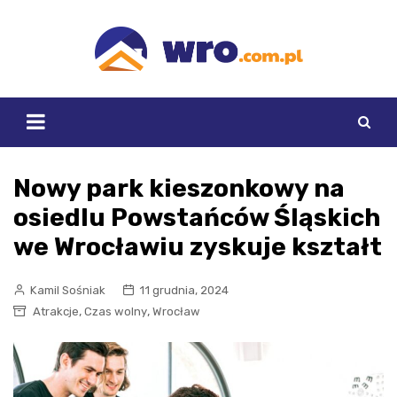
Skip
to
content
Nowy park kieszonkowy na
osiedlu Powstańców Śląskich
we Wrocławiu zyskuje kształt
Kamil Sośniak
11 grudnia, 2024
,
,
Atrakcje
Czas wolny
Wrocław