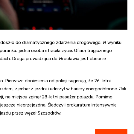
le, doszło do dramatycznego zdarzenia drogowego. W wyniku
ranka, jedna osoba straciła życie. Ofiarą tragicznego
a dach. Droga prowadząca do Wrocławia jest obecnie
. Pierwsze doniesienia od policji sugerują, że 26-letni
dem, zjechał z jezdni i uderzył w bariery energochłonne. Jak
icji, na miejscu zginął 28-letni pasażer pojazdu. Pomimo
eszcze nieprzejezdna. Śledczy i prokuratura intensywnie
jazdu przez węzeł Szczodrów.