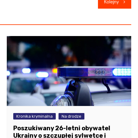
Kolejny
Kronika kryminalna
Na drodze
Poszukiwany 26-letni obywatel
Ukrainy o szczupłej sylwetce i