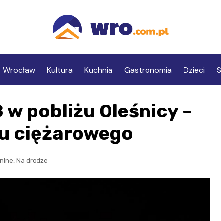
Wrocław
Kultura
Kuchnia
Gastronomia
Dzieci
S
 w pobliżu Oleśnicy –
du ciężarowego
,
nlne
Na drodze