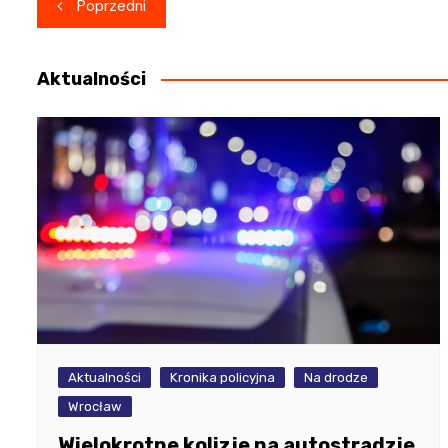
Nawigacja
Poprzedni
wpisu
Aktualności
Aktualności
Kronika policyjna
Na drodze
Wrocław
Wielokrotne kolizje na autostradzie