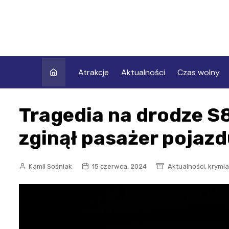
Skip
to
content
Atrakcje
Aktualności
Czas wolny
Tragedia na drodze S8
zginął pasażer pojaz
,
Kamil Sośniak
15 czerwca, 2024
Aktualności
krymia