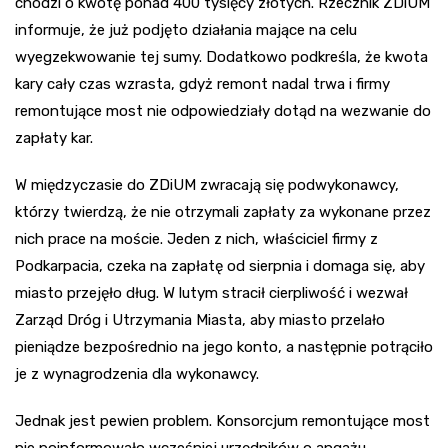
chodzi o kwotę ponad 400 tysięcy złotych. Rzecznik ZDiUM
informuje, że już podjęto działania mające na celu
wyegzekwowanie tej sumy. Dodatkowo podkreśla, że kwota
kary cały czas wzrasta, gdyż remont nadal trwa i firmy
remontujące most nie odpowiedziały dotąd na wezwanie do
zapłaty kar.
W międzyczasie do ZDiUM zwracają się podwykonawcy,
którzy twierdzą, że nie otrzymali zapłaty za wykonane przez
nich prace na moście. Jeden z nich, właściciel firmy z
Podkarpacia, czeka na zapłatę od sierpnia i domaga się, aby
miasto przejęło dług. W lutym stracił cierpliwość i wezwał
Zarząd Dróg i Utrzymania Miasta, aby miasto przelało
pieniądze bezpośrednio na jego konto, a następnie potrąciło
je z wynagrodzenia dla wykonawcy.
Jednak jest pewien problem. Konsorcjum remontujące most
nie poinformowało wcześniej urzędników o angażu