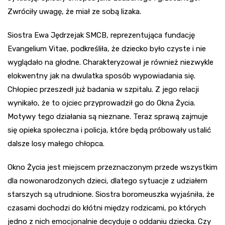
Zwróciły uwagę, że miał ze sobą lizaka.
Siostra Ewa Jędrzejak SMCB, reprezentująca fundację
Evangelium Vitae, podkreśliła, że dziecko było czyste i nie
wyglądało na głodne. Charakteryzował je również niezwykle
elokwentny jak na dwulatka sposób wypowiadania się.
Chłopiec przeszedł już badania w szpitalu. Z jego relacji
wynikało, że to ojciec przyprowadził go do Okna Życia.
Motywy tego działania są nieznane. Teraz sprawą zajmuje
się opieka społeczna i policja, które będą próbowały ustalić
dalsze losy małego chłopca.
Okno Życia jest miejscem przeznaczonym przede wszystkim
dla nowonarodzonych dzieci, dlatego sytuacje z udziałem
starszych są utrudnione. Siostra boromeuszka wyjaśniła, że
czasami dochodzi do kłótni między rodzicami, po których
jedno z nich emocjonalnie decyduje o oddaniu dziecka. Czy