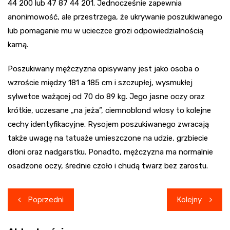
44 200 lub 47 87 44 201. Jednocześnie zapewnia
anonimowość, ale przestrzega, że ukrywanie poszukiwanego
lub pomaganie mu w ucieczce grozi odpowiedzialnością
karną.
Poszukiwany mężczyzna opisywany jest jako osoba o
wzroście między 181 a 185 cm i szczupłej, wysmukłej
sylwetce ważącej od 70 do 89 kg. Jego jasne oczy oraz
krótkie, uczesane „na jeża”, ciemnoblond włosy to kolejne
cechy identyfikacyjne. Rysojem poszukiwanego zwracają
także uwagę na tatuaże umieszczone na udzie, grzbiecie
dłoni oraz nadgarstku. Ponadto, mężczyzna ma normalnie
osadzone oczy, średnie czoło i chudą twarz bez zarostu.
Nawigacja
Poprzedni
Kolejny
wpisu