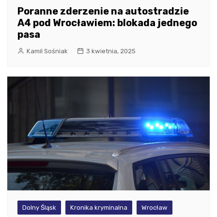
Poranne zderzenie na autostradzie
A4 pod Wrocławiem: blokada jednego
pasa
Kamil Sośniak
3 kwietnia, 2025
Dolny Śląsk
Kronika kryminalna
Wrocław