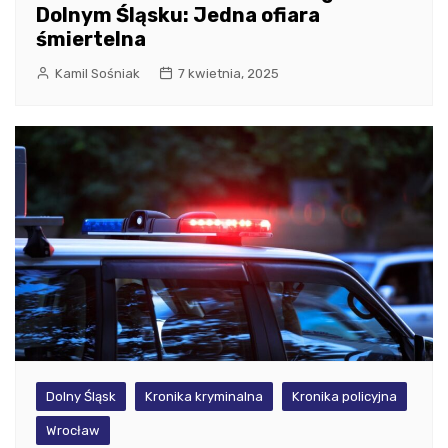
Dolnym Śląsku: Jedna ofiara
śmiertelna
Kamil Sośniak
7 kwietnia, 2025
Dolny Śląsk
Kronika kryminalna
Kronika policyjna
Wrocław