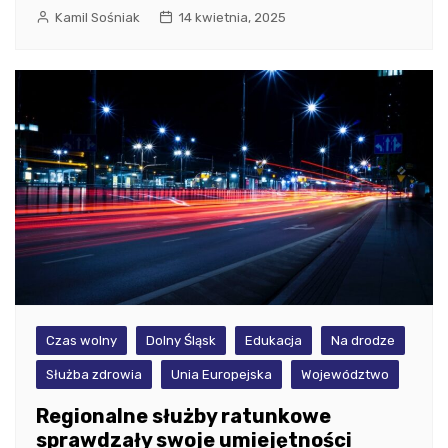
Kamil Sośniak
14 kwietnia, 2025
Czas wolny
Dolny Śląsk
Edukacja
Na drodze
Służba zdrowia
Unia Europejska
Województwo
Regionalne służby ratunkowe
sprawdzały swoje umiejętności