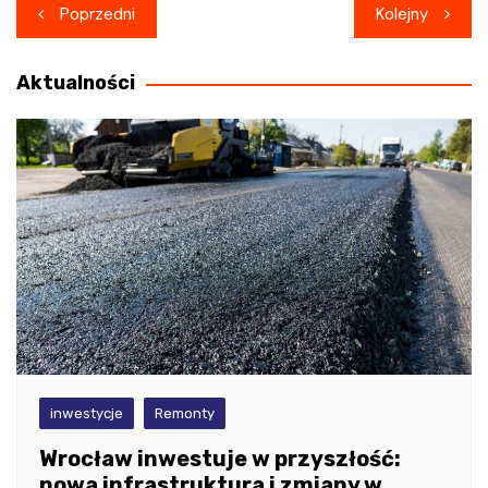
Nawigacja
Poprzedni
Kolejny
wpisu
Aktualności
inwestycje
Remonty
Wrocław inwestuje w przyszłość:
nowa infrastruktura i zmiany w