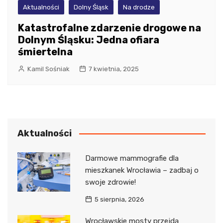
Aktualności
Dolny Śląsk
Na drodze
Katastrofalne zdarzenie drogowe na
Dolnym Śląsku: Jedna ofiara
śmiertelna
Kamil Sośniak
7 kwietnia, 2025
Aktualności
Darmowe mammografie dla
mieszkanek Wrocławia – zadbaj o
swoje zdrowie!
5 sierpnia, 2026
Wrocławskie mosty przejdą