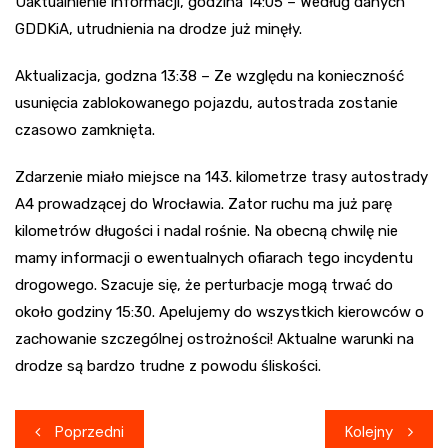
Uaktualnienie informacji, godzina 14:05 – Według danych
GDDKiA, utrudnienia na drodze już minęły.
Aktualizacja, godzna 13:38 – Ze względu na konieczność
usunięcia zablokowanego pojazdu, autostrada zostanie
czasowo zamknięta.
Zdarzenie miało miejsce na 143. kilometrze trasy autostrady
A4 prowadzącej do Wrocławia. Zator ruchu ma już parę
kilometrów długości i nadal rośnie. Na obecną chwilę nie
mamy informacji o ewentualnych ofiarach tego incydentu
drogowego. Szacuje się, że perturbacje mogą trwać do
około godziny 15:30. Apelujemy do wszystkich kierowców o
zachowanie szczególnej ostrożności! Aktualne warunki na
drodze są bardzo trudne z powodu śliskości.
Nawigacja
Poprzedni
Kolejny