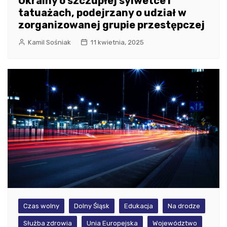
Ukrainy o szczupłej sylwetce i
tatuażach, podejrzany o udział w
zorganizowanej grupie przestępczej
Kamil Sośniak
11 kwietnia, 2025
Czas wolny
Dolny Śląsk
Edukacja
Na drodze
Służba zdrowia
Unia Europejska
Województwo