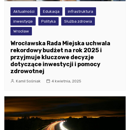
Aktualności
Edukacja
infrastruktura
inwestycje
Polityka
Służba zdrowia
Wrocław
Wrocławska Rada Miejska uchwala
rekordowy budżet na rok 2025 i
przyjmuje kluczowe decyzje
dotyczące inwestycji i pomocy
zdrowotnej
Kamil Sośniak
4 kwietnia, 2025