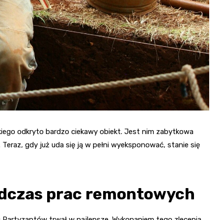
ego odkryto bardzo ciekawy obiekt. Jest nim zabytkowa
 Teraz, gdy już uda się ją w pełni wyeksponować, stanie się
odczas prac remontowych
Partyzantów trwał w najlepsze. Wykonaniem tego zlecenia