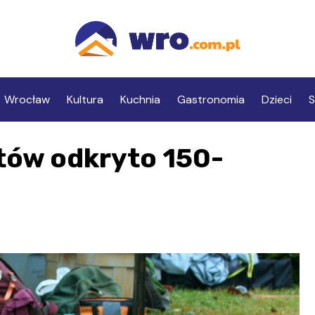
Wrocław
Kultura
Kuchnia
Gastronomia
Dzieci
S
tów odkryto 150-