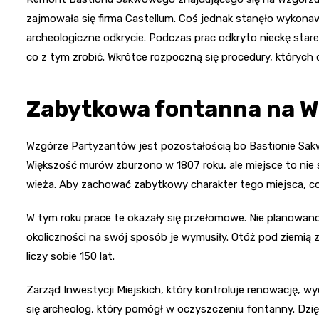
zajmowała się firma Castellum. Coś jednak stanęło wykonaw
archeologiczne odkrycie. Podczas prac odkryto nieckę star
co z tym zrobić. Wkrótce rozpoczną się procedury, któryc
Zabytkowa fontanna na 
Wzgórze Partyzantów jest pozostałością bo Bastionie Sakw
Większość murów zburzono w 1807 roku, ale miejsce to nie st
wieża. Aby zachować zabytkowy charakter tego miejsca, co
W tym roku prace te okazały się przełomowe. Nie planowa
okoliczności na swój sposób je wymusiły. Otóż pod ziemią 
liczy sobie 150 lat.
Zarząd Inwestycji Miejskich, który kontroluje renowację, wy
się archeolog, który pomógł w oczyszczeniu fontanny. Dz