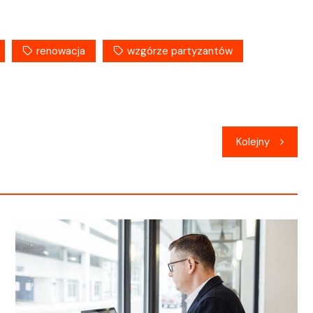
renowacja
wzgórze partyzantów
Kolejny