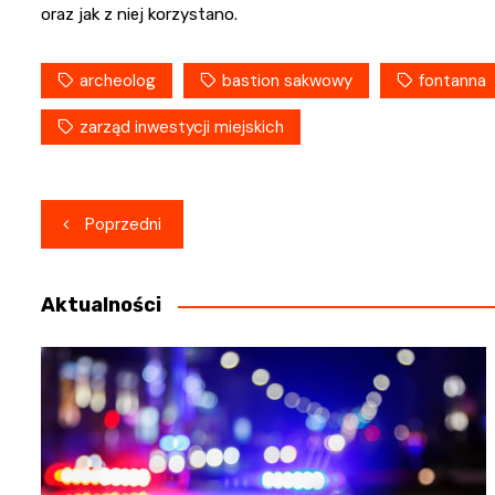
oraz jak z niej korzystano.
archeolog
bastion sakwowy
fontanna
zarząd inwestycji miejskich
Nawigacja
Poprzedni
wpisu
Aktualności