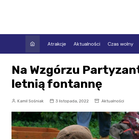
Skip
to
content
Atrakcje
Aktualności
Czas wolny
Na Wzgórzu Partyzan
letnią fontannę
Kamil Sośniak
3 listopada, 2022
Aktualności