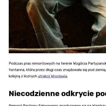
Podczas prac remontowych na terenie Wzgórza Partyzancki
fontanna, która przez długi czas znajdowała się pod ziemią.
kolejną z licznych
atrakcji Wrocławia
.
Niecodzienne odkrycie p
Remont Bastionu Sakwowego znajdującego się na Wzgórzu 