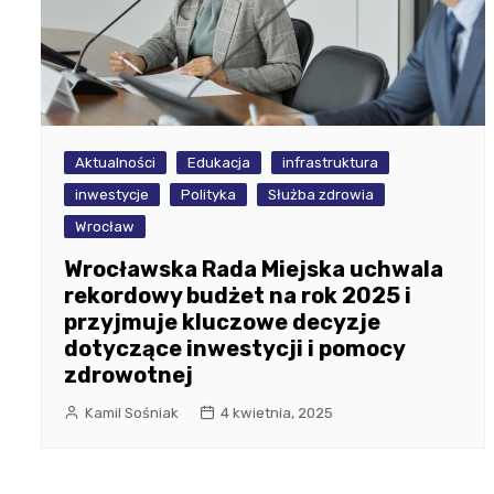
Aktualności
Edukacja
infrastruktura
inwestycje
Polityka
Służba zdrowia
Wrocław
Wrocławska Rada Miejska uchwala
rekordowy budżet na rok 2025 i
przyjmuje kluczowe decyzje
dotyczące inwestycji i pomocy
zdrowotnej
Kamil Sośniak
4 kwietnia, 2025