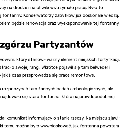
cy na drodze i na chwile wstrzymało pracę. Było to
ej fontanny. Konserwatorzy zabytków już doskonale wiedzą,
h celem będzie renowacja oraz wyeksponowanie tej fontanny.
Wzgórzu Partyzantów
owym, który stanowił ważny element miejskich fortyfikacji.
raciło swojej rangi. Wkrótce pojawił się tam belweder i
 jakiś czas przeprowadza się prace remontowe.
no rozpoczynać tam żadnych badań archeologicznych, ale
znajdowała się stara fontanna, która najprawdopodobniej
dał komunikat informujący o stanie rzeczy. Na miejscu zjawił
ięki temu można było wywnioskować, jak fontanna powstała