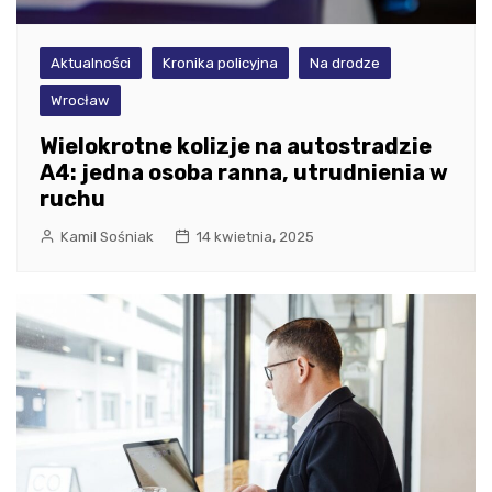
Aktualności
Kronika policyjna
Na drodze
Wrocław
Wielokrotne kolizje na autostradzie
A4: jedna osoba ranna, utrudnienia w
ruchu
Kamil Sośniak
14 kwietnia, 2025