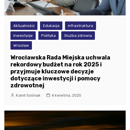
Aktualności
Edukacja
infrastruktura
inwestycje
Polityka
Służba zdrowia
Wrocław
Wrocławska Rada Miejska uchwala
rekordowy budżet na rok 2025 i
przyjmuje kluczowe decyzje
dotyczące inwestycji i pomocy
zdrowotnej
Kamil Sośniak
4 kwietnia, 2025