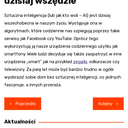
dzisiaj wszędzie
Sztuczna inteligencja (lub jak kto woli – AI) jest dzisiaj
wszechobecna w naszym życiu. Występuje ona w
algorytmach, które codziennie nas szpiegują poprzez takie
serwisy jak Facebook czy YouTube. Oprócz tego
wykorzystują ją nasze urządzenia codziennego użytku jak
smartfony. Wiele ludzi decyduje się także zaopatrzyć w inne
urządzenia „smart” jak na przykład
zegarki
, odkurzacze czy
telewizory. Za parę lat może być bardzo trudno w ogóle
wyobrazić sobie dom bez sztucznej inteligencji, co jednych
fascynuje, a innych przeraża.
Nawigacja
Poprzedni
Kolejny
wpisu
Aktualności