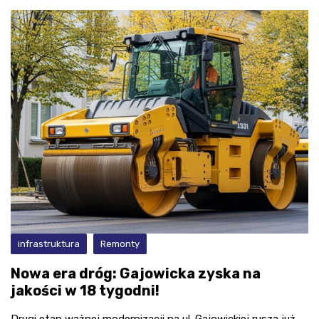
infrastruktura
Remonty
Nowa era dróg: Gajowicka zyska na
jakości w 18 tygodni!
Drugi etap ważnej modernizacji na ul. Gajowickiej rusza już