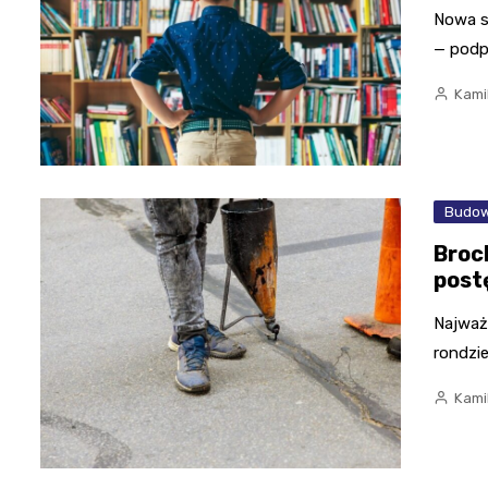
Nowa sz
— podp
Kami
Budow
Broc
post
Najważn
rondzie
Kami