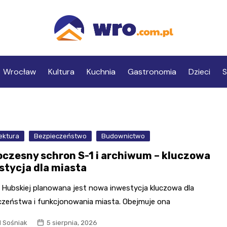
Wrocław
Kultura
Kuchnia
Gastronomia
Dzieci
S
ektura
Bezpieczeństwo
Budownictwo
czesny schron S-1 i archiwum – kluczowa
stycja dla miasta
. Hubskiej planowana jest nowa inwestycja kluczowa dla
czeństwa i funkcjonowania miasta. Obejmuje ona
l Sośniak
5 sierpnia, 2026