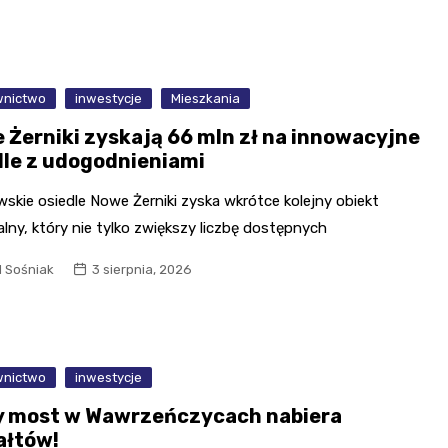
nictwo
inwestycje
Mieszkania
 Żerniki zyskają 66 mln zł na innowacyjne
dle z udogodnieniami
skie osiedle Nowe Żerniki zyska wkrótce kolejny obiekt
lny, który nie tylko zwiększy liczbę dostępnych
l Sośniak
3 sierpnia, 2026
nictwo
inwestycje
 most w Wawrzeńczycach nabiera
ałtów!