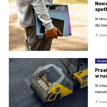
Nowa
spot
W sercu
dla lo
Kami
Budow
Prze
w ru
W zwią
mieszk
Kami