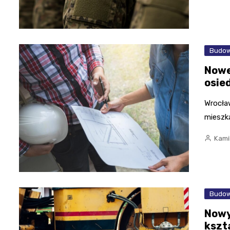
Budow
Nowe
osie
Wrocław
mieszka
Kami
Budow
Nowy
kszt