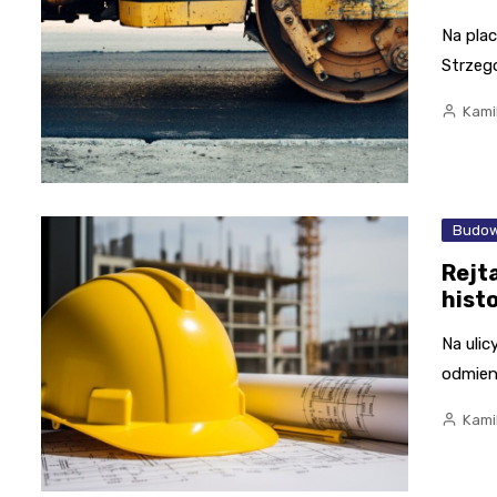
Na pla
Strzeg
Kami
Budow
Rejt
hist
Na uli
odmien
Kami