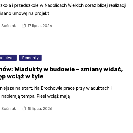
koła i przedszkole w Nadolicach Wielkich coraz bliżej realizacji
isano umowę na projekt
l Sośniak
17 lipca, 2026
nictwo
Remonty
hów: Wiadukty w budowie – zmiany widać,
ęp wciąż w tyle
iejsze na start: Na Brochowie prace przy wiaduktach i
 nabierają tempa. Piesi wciąż mają
l Sośniak
15 lipca, 2026