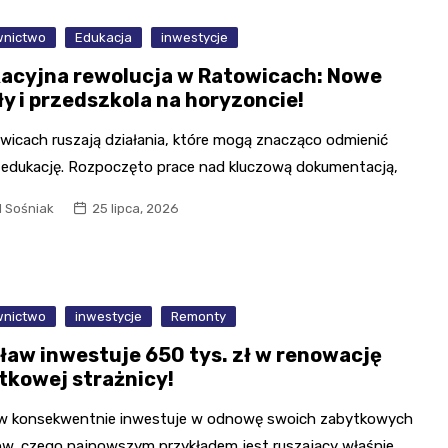
nictwo
Edukacja
inwestycje
acyjna rewolucja w Ratowicach: Nowe
ły i przedszkola na horyzoncie!
wicach ruszają działania, które mogą znacząco odmienić
ą edukację. Rozpoczęto prace nad kluczową dokumentacją,
l Sośniak
25 lipca, 2026
nictwo
inwestycje
Remonty
ław inwestuje 650 tys. zł w renowację
tkowej strażnicy!
w konsekwentnie inwestuje w odnowę swoich zabytkowych
ów, czego najnowszym przykładem jest ruszający właśnie