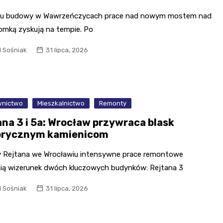
cu budowy w Wawrzeńczycach prace nad nowym mostem nad
omką zyskują na tempie. Po
l Sośniak
31 lipca, 2026
nictwo
Mieszkalnictwo
Remonty
ana 3 i 5a: Wrocław przywraca blask
orycznym kamienicom
cy Rejtana we Wrocławiu intensywne prace remontowe
ią wizerunek dwóch kluczowych budynków: Rejtana 3
l Sośniak
31 lipca, 2026