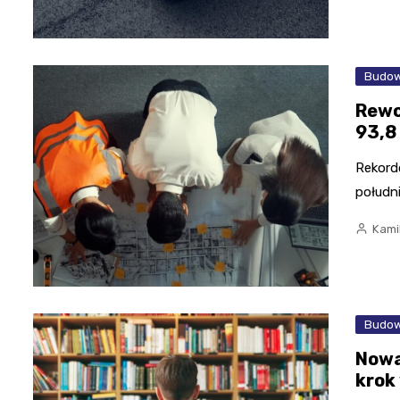
Budow
Rewo
93,8
Rekord
połudn
Kami
Budow
Nowa
krok