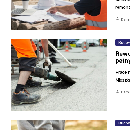
remon
Kami
Budow
Rewo
pełn
Prace 
Mieszk
Kami
Budow