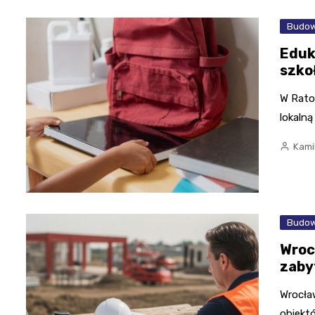
Budow
Eduk
szko
W Rato
lokaln
Kami
Budow
Wroc
zaby
Wrocła
obiekt