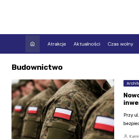
Skip
to
content
Atrakcje
Aktualności
Czas wolny
Budownictwo
Archit
Nowo
inwe
Przy ul
bezpie
Kami