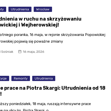
ty
Utrudnienia
Wrocław
dnienia w ruchu na skrzyżowaniu
wickiej i Wejherowskiej!
otniego poranka, 16 maja, w rejonie skrzyżowania Popowickiej
erowskiej pojawią się poważne zmiany
l Sośniak
16 maja, 2026
tycje
Remonty
Utrudnienia
e prace na Piotra Skargi: Utrudnienia od 18
!
iższy poniedziałek, 18 maja, ruszają intensywne prace
 na ulicy ks. Piotra Skargi, o