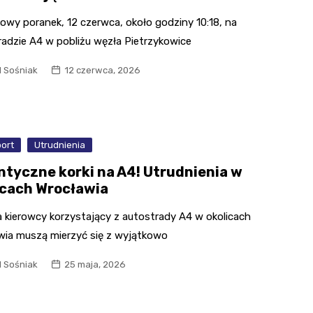
owy poranek, 12 czerwca, około godziny 10:18, na
radzie A4 w pobliżu węzła Pietrzykowice
l Sośniak
12 czerwca, 2026
port
Utrudnienia
ntyczne korki na A4! Utrudnienia w
icach Wrocławia
a kierowcy korzystający z autostrady A4 w okolicach
wia muszą mierzyć się z wyjątkowo
l Sośniak
25 maja, 2026