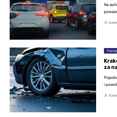
Na aut
poważna
Kami
Trans
Krak
za n
Popołu
i powr
Kami