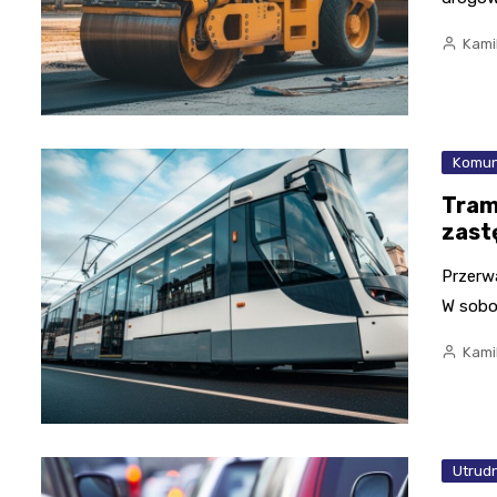
Kami
Komun
Tram
zast
Przerw
W sobo
Kami
Utrudn