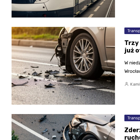
Trans
Trzy
już 
W niedz
Wrocła
Kami
Trans
Zder
ruch