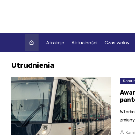
Skip
to
content
Atrakcje
Aktualności
Czas wolny
Utrudnienia
Komun
Awar
pant
Wtorko
zmiany 
Kami