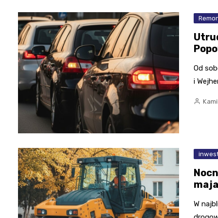
Remon
Utru
Popo
Od sob
i Wejh
Kami
inwes
Nocn
maja
W najbl
drogowe