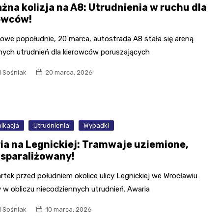
żna kolizja na A8: Utrudnienia w ruchu dla
owców!
kowe popołudnie, 20 marca, autostrada A8 stała się areną
ych utrudnień dla kierowców poruszających
l Sośniak
20 marca, 2026
ikacja
Utrudnienia
Wypadki
ia na Legnickiej: Tramwaje uziemione,
 sparaliżowany!
tek przed południem okolice ulicy Legnickiej we Wrocławiu
 w obliczu niecodziennych utrudnień. Awaria
l Sośniak
10 marca, 2026