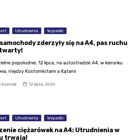
port
Utrudnienia
Wypadki
 samochody zderzyły się na A4, pas ruchu
otwarty!
ielne popołudnie, 12 lipca, na autostradzie A4, w kierunku
wia, między Kostomłotami a Kątami
l Sośniak
12 lipca, 2026
port
Utrudnienia
Wypadki
zenie ciężarówek na A4: Utrudnienia w
u trwają!