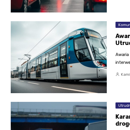
Komun
Awar
Utru
Awaria
interwe
Kami
Utrudn
Kara
drog