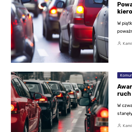
Powa
kier
W piąt
poważn
Kami
Komun
Awar
ruch
W czwar
stanęły
Kami