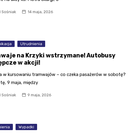
l Sośniak
14 maja, 2026
ikacja
Utrudnienia
waje na Krzyki wstrzymane! Autobusy
ępcze w akcji!
a w kursowaniu tramwajów – co czeka pasażerów w sobotę?
tę, 9 maja, między
l Sośniak
9 maja, 2026
ienia
Wypadki