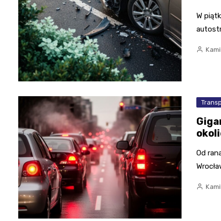
W piątk
autost
Kami
Trans
Giga
okol
Od ran
Wrocła
Kami