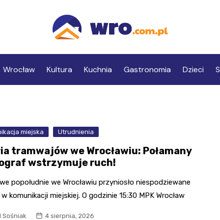
Wrocław
Kultura
Kuchnia
Gastronomia
Dzieci
S
ikacja miejska
Utrudnienia
ia tramwajów we Wrocławiu: Połamany
ograf wstrzymuje ruch!
we popołudnie we Wrocławiu przyniosło niespodziewane
w komunikacji miejskiej. O godzinie 15:30 MPK Wrocław
l Sośniak
4 sierpnia, 2026