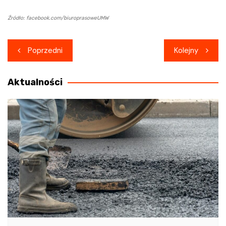
Źródło: facebook.com/biuroprasoweUMW
Nawigacja
Poprzedni
Kolejny
wpisu
Aktualności