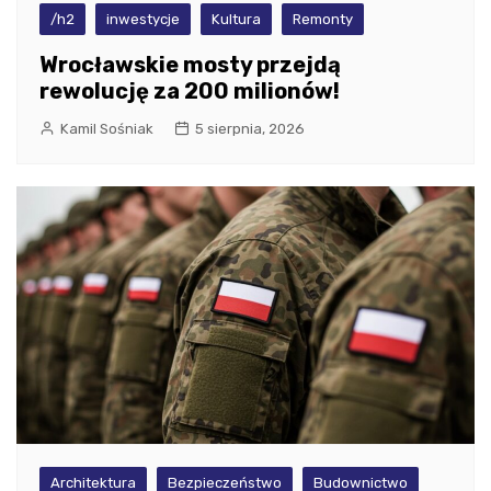
/h2
inwestycje
Kultura
Remonty
Wrocławskie mosty przejdą
rewolucję za 200 milionów!
Kamil Sośniak
5 sierpnia, 2026
Architektura
Bezpieczeństwo
Budownictwo