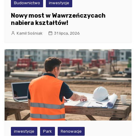
Budownictwo
inwestycje
Nowy most w Wawrzeńczycach
nabiera kształtów!
Kamil Sośniak
31 lipca, 2026
inwestycje
Park
Renowacje