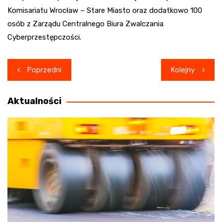
Komisariatu Wrocław – Stare Miasto oraz dodatkowo 100
osób z Zarządu Centralnego Biura Zwalczania
Cyberprzestępczości.
Nawigacja
Poprzedni
Kolejny
wpisu
Aktualności