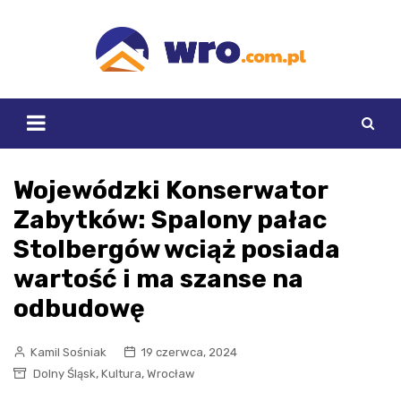
Skip
to
content
Wojewódzki Konserwator
Zabytków: Spalony pałac
Stolbergów wciąż posiada
wartość i ma szanse na
odbudowę
Kamil Sośniak
19 czerwca, 2024
,
,
Dolny Śląsk
Kultura
Wrocław