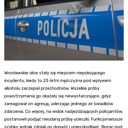
Wrocławskie ulice stały się miejscem niepokojącego
incydentu, kiedy to 23-letni mężczyzna pod wpływem
alkoholu zaczepiał przechodniów. Wszelkie próby
powstrzymania go okazały się niewystarczające, gdyż
zareagował on agresją, uderzając jednego ze świadków
zdarzenia. Co więcej, na widok nadjeżdżających policjantów,
postanowił podjąć nieudaną próbę ucieczki. Funkcjonariusze
szybko jednak zdołali go dopaść i unieszkodliwić. Biorąc pod