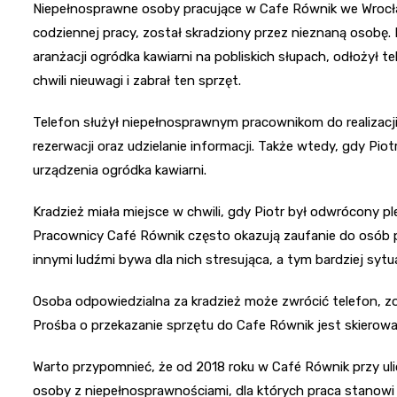
Niepełnosprawne osoby pracujące w Cafe Równik we Wrocław
codziennej pracy, został skradziony przez nieznaną osobę. 
aranżacji ogródka kawiarni na pobliskich słupach, odłożył t
chwili nieuwagi i zabrał ten sprzęt.
Telefon służył niepełnosprawnym pracownikom do realizacj
rezerwacji oraz udzielanie informacji. Także wtedy, gdy Pi
urządzenia ogródka kawiarni.
Kradzież miała miejsce w chwili, gdy Piotr był odwrócony 
Pracownicy Café Równik często okazują zaufanie do osób p
innymi ludźmi bywa dla nich stresująca, a tym bardziej syt
Osoba odpowiedzialna za kradzież może zwrócić telefon, zos
Prośba o przekazanie sprzętu do Cafe Równik jest skierow
Warto przypomnieć, że od 2018 roku w Café Równik przy uli
osoby z niepełnosprawnościami, dla których praca stanowi 