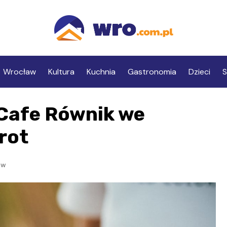
Wrocław
Kultura
Kuchnia
Gastronomia
Dzieci
S
 Cafe Równik we
rot
aw