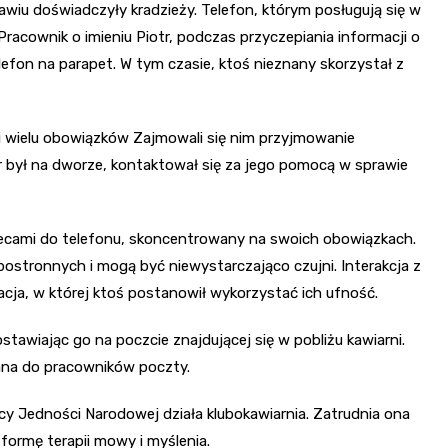
iu doświadczyły kradzieży. Telefon, którym posługują się w
Pracownik o imieniu Piotr, podczas przyczepiania informacji o
elefon na parapet. W tym czasie, ktoś nieznany skorzystał z
i wielu obowiązków Zajmowali się nim przyjmowanie
otr był na dworze, kontaktował się za jego pomocą w sprawie
plecami do telefonu, skoncentrowany na swoich obowiązkach.
ostronnych i mogą być niewystarczająco czujni. Interakcja z
uacja, w której ktoś postanowił wykorzystać ich ufność.
tawiając go na poczcie znajdującej się w pobliżu kawiarni.
ana do pracowników poczty.
cy Jedności Narodowej działa klubokawiarnia. Zatrudnia ona
formę terapii mowy i myślenia.