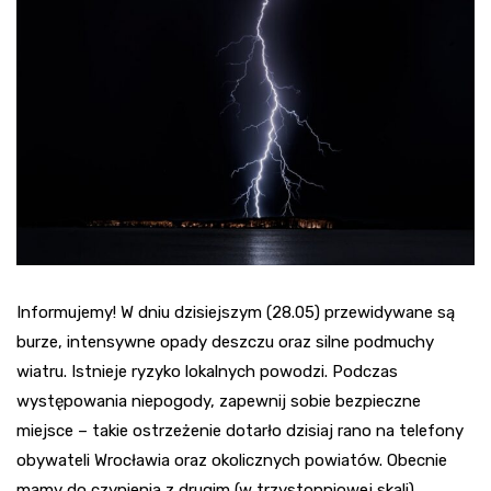
Informujemy! W dniu dzisiejszym (28.05) przewidywane są
burze, intensywne opady deszczu oraz silne podmuchy
wiatru. Istnieje ryzyko lokalnych powodzi. Podczas
występowania niepogody, zapewnij sobie bezpieczne
miejsce – takie ostrzeżenie dotarło dzisiaj rano na telefony
obywateli Wrocławia oraz okolicznych powiatów. Obecnie
mamy do czynienia z drugim (w trzystopniowej skali)