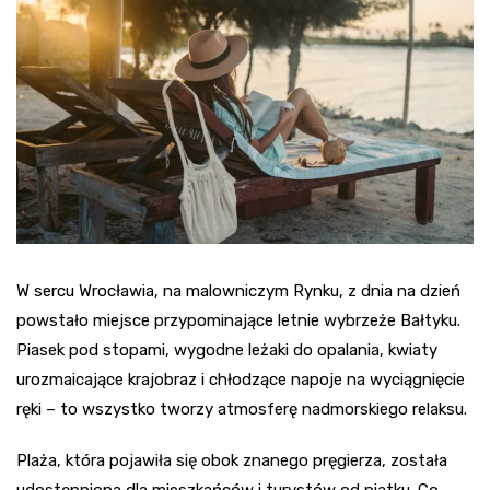
W sercu Wrocławia, na malowniczym Rynku, z dnia na dzień
powstało miejsce przypominające letnie wybrzeże Bałtyku.
Piasek pod stopami, wygodne leżaki do opalania, kwiaty
urozmaicające krajobraz i chłodzące napoje na wyciągnięcie
ręki – to wszystko tworzy atmosferę nadmorskiego relaksu.
Plaża, która pojawiła się obok znanego pręgierza, została
udostępniona dla mieszkańców i turystów od piątku. Co