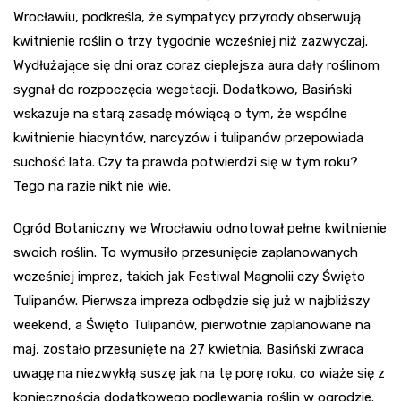
Wrocławiu, podkreśla, że sympatycy przyrody obserwują
kwitnienie roślin o trzy tygodnie wcześniej niż zazwyczaj.
Wydłużające się dni oraz coraz cieplejsza aura dały roślinom
sygnał do rozpoczęcia wegetacji. Dodatkowo, Basiński
wskazuje na starą zasadę mówiącą o tym, że wspólne
kwitnienie hiacyntów, narcyzów i tulipanów przepowiada
suchość lata. Czy ta prawda potwierdzi się w tym roku?
Tego na razie nikt nie wie.
Ogród Botaniczny we Wrocławiu odnotował pełne kwitnienie
swoich roślin. To wymusiło przesunięcie zaplanowanych
wcześniej imprez, takich jak Festiwal Magnolii czy Święto
Tulipanów. Pierwsza impreza odbędzie się już w najbliższy
weekend, a Święto Tulipanów, pierwotnie zaplanowane na
maj, zostało przesunięte na 27 kwietnia. Basiński zwraca
uwagę na niezwykłą suszę jak na tę porę roku, co wiąże się z
koniecznością dodatkowego podlewania roślin w ogrodzie.