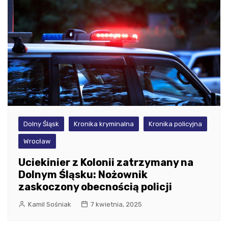
Dolny Śląsk
Kronika kryminalna
Kronika policyjna
Wrocław
Uciekinier z Kolonii zatrzymany na
Dolnym Śląsku: Nożownik
zaskoczony obecnością policji
Kamil Sośniak
7 kwietnia, 2025