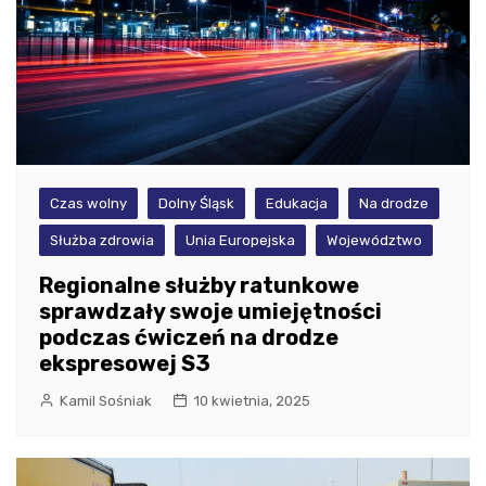
Czas wolny
Dolny Śląsk
Edukacja
Na drodze
Służba zdrowia
Unia Europejska
Województwo
Regionalne służby ratunkowe
sprawdzały swoje umiejętności
podczas ćwiczeń na drodze
ekspresowej S3
Kamil Sośniak
10 kwietnia, 2025