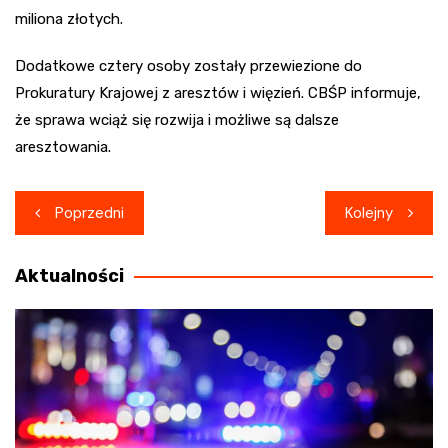
miliona złotych.
Dodatkowe cztery osoby zostały przewiezione do
Prokuratury Krajowej z aresztów i więzień. CBŚP informuje,
że sprawa wciąż się rozwija i możliwe są dalsze
aresztowania.
Nawigacja
Poprzedni
Kolejny
wpisu
Aktualności