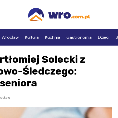
Wrocław
Kultura
Kuchnia
Gastronomia
Dzieci
S
tłomiej Solecki z
owo-Śledczego:
 seniora
rocław