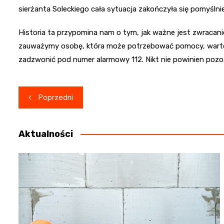
sierżanta Soleckiego cała sytuacja zakończyła się pomyślnie 
Historia ta przypomina nam o tym, jak ważne jest zwracanie 
zauważymy osobę, która może potrzebować pomocy, warto za
zadzwonić pod numer alarmowy 112. Nikt nie powinien pozo
Nawigacja
Poprzedni
wpisu
Aktualności