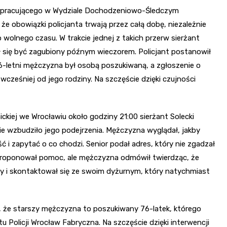
, pracującego w Wydziale Dochodzeniowo-Śledczym
e obowiązki policjanta trwają przez całą dobę, niezależnie
 wolnego czasu. W trakcie jednej z takich przerw sierżant
ł się być zagubiony późnym wieczorem. Policjant postanowił
76-letni mężczyzna był osobą poszukiwaną, a zgłoszenie o
wcześniej od jego rodziny. Na szczęście dzięki czujności
ckiej we Wrocławiu około godziny 21:00 sierżant Solecki
 wzbudziło jego podejrzenia. Mężczyzna wyglądał, jakby
ć i zapytać o co chodzi. Senior podał adres, który nie zgadzał
aproponował pomoc, ale mężczyzna odmówił twierdząc, że
awy i skontaktował się ze swoim dyżurnym, który natychmiast
ę, że starszy mężczyzna to poszukiwany 76-latek, którego
tu Policji Wrocław Fabryczna. Na szczęście dzięki interwencji