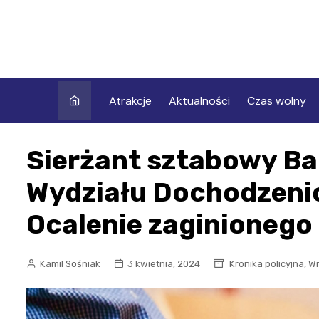
Skip
to
content
Atrakcje
Aktualności
Czas wolny
Sierżant sztabowy Bar
Wydziału Dochodzeni
Ocalenie zaginionego
,
Kamil Sośniak
3 kwietnia, 2024
Kronika policyjna
W