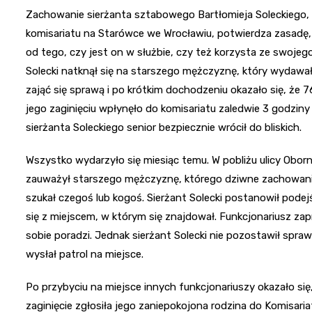
Zachowanie sierżanta sztabowego Bartłomieja Soleckiego
komisariatu na Starówce we Wrocławiu, potwierdza zasadę, ż
od tego, czy jest on w służbie, czy też korzysta ze swojego
Solecki natknął się na starszego mężczyznę, który wydawa
zająć się sprawą i po krótkim dochodzeniu okazało się, że 
jego zaginięciu wpłynęło do komisariatu zaledwie 3 godziny 
sierżanta Soleckiego senior bezpiecznie wrócił do bliskich.
Wszystko wydarzyło się miesiąc temu. W pobliżu ulicy Oborni
zauważył starszego mężczyznę, którego dziwne zachowanie
szukał czegoś lub kogoś. Sierżant Solecki postanowił podejś
się z miejscem, w którym się znajdował. Funkcjonariusz z
sobie poradzi. Jednak sierżant Solecki nie pozostawił spr
wysłał patrol na miejsce.
Po przybyciu na miejsce innych funkcjonariuszy okazało si
zaginięcie zgłosiła jego zaniepokojona rodzina do Komisaria