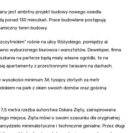
any jest ambitny projekt budowy nowego osiedla.
dą ponad 130 mieszkań. Prace budowlane postępują
namiczny teren budowy.
czytnickim” rośnie na ulicy Różyckiego, pomiędzy al.
awno wyburzonego biurowca i warsztatów. Deweloper, firma
szkania na parterze będą miały własne ogródki, te na
się apartamenty z przestronnymi tarasami na dachach.
w wysokości minimum 36 tysięcy złotych za metr
widokiem na park z okien swoich domów oraz gościną
a 7,5 metra rzeźba autorstwa Oskara Zięty, zainspirowana
tego miejsca. Zięta mówi o swoim szacunku dla oryginalnej
 arcydzieło minimalistyczne i technicznie genialne. Przez długi