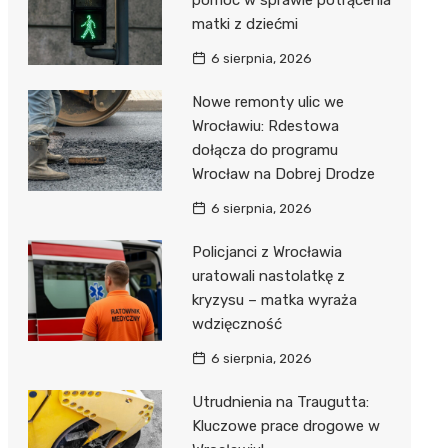
pomoc w sprawie potrącenia
matki z dziećmi
6 sierpnia, 2026
Nowe remonty ulic we
Wrocławiu: Rdestowa
dołącza do programu
Wrocław na Dobrej Drodze
6 sierpnia, 2026
Policjanci z Wrocławia
uratowali nastolatkę z
kryzysu – matka wyraża
wdzięczność
6 sierpnia, 2026
Utrudnienia na Traugutta:
Kluczowe prace drogowe w