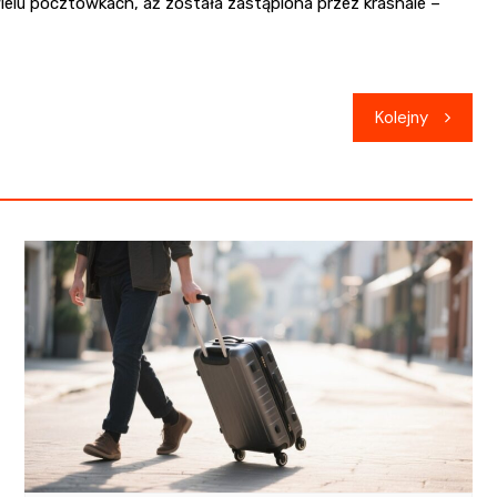
ielu pocztówkach, aż została zastąpiona przez krasnale –
Kolejny