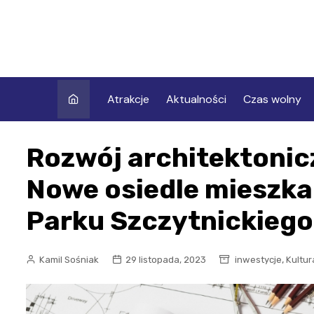
Skip
to
content
Atrakcje
Aktualności
Czas wolny
Rozwój architektonic
Nowe osiedle mieszk
Parku Szczytnickiego
,
Kamil Sośniak
29 listopada, 2023
inwestycje
Kultur