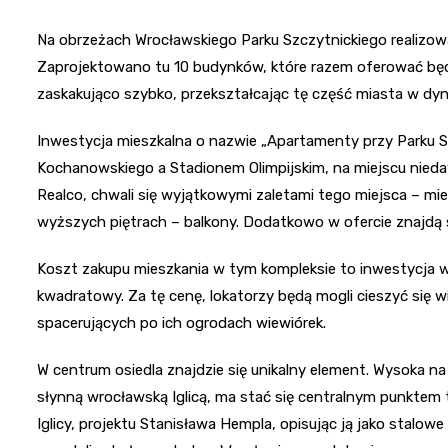
Na obrzeżach Wrocławskiego Parku Szczytnickiego realizow
Zaprojektowano tu 10 budynków, które razem oferować bę
zaskakująco szybko, przekształcając tę część miasta w dy
Inwestycja mieszkalna o nazwie „Apartamenty przy Parku Sz
Kochanowskiego a Stadionem Olimpijskim, na miejscu nied
Realco, chwali się wyjątkowymi zaletami tego miejsca – mie
wyższych piętrach – balkony. Dodatkowo w ofercie znajdą 
Koszt zakupu mieszkania w tym kompleksie to inwestycja 
kwadratowy. Za tę cenę, lokatorzy będą mogli cieszyć się 
spacerujących po ich ogrodach wiewiórek.
W centrum osiedla znajdzie się unikalny element. Wysoka n
słynną wrocławską Iglicą, ma stać się centralnym punktem 
Iglicy, projektu Stanisława Hempla, opisując ją jako stalowe