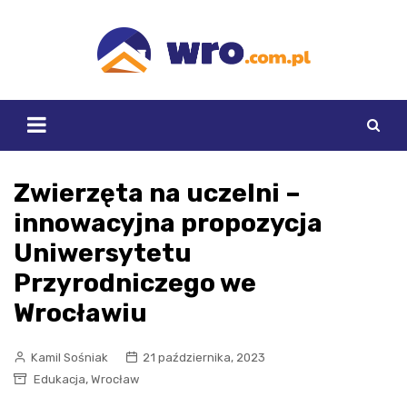
Skip
to
content
Zwierzęta na uczelni –
innowacyjna propozycja
Uniwersytetu
Przyrodniczego we
Wrocławiu
Kamil Sośniak
21 października, 2023
,
Edukacja
Wrocław