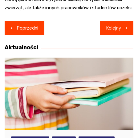
zwierząt, ale także innych pracowników i studentów uczelni.
Nawigacja
Poprzedni
Kolejny
wpisu
Aktualności