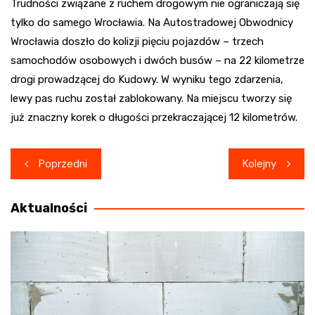
Trudności związane z ruchem drogowym nie ograniczają się
tylko do samego Wrocławia. Na Autostradowej Obwodnicy
Wrocławia doszło do kolizji pięciu pojazdów – trzech
samochodów osobowych i dwóch busów – na 22 kilometrze
drogi prowadzącej do Kudowy. W wyniku tego zdarzenia,
lewy pas ruchu został zablokowany. Na miejscu tworzy się
już znaczny korek o długości przekraczającej 12 kilometrów.
Nawigacja
Poprzedni
Kolejny
wpisu
Aktualności