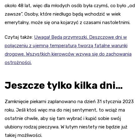
około 48 lat, więc dla młodych osób była czymś, co było „od
zawsze”. Osoby, które niedługo będą wchodzić w wiek
emerytalny, może się ona kojarzyć z czasami nastoletnimi.
Czytaj także:
Uwaga! Będą przymrozki. Deszczowe dni w
połączeniu z ujemną temperaturą tworzą fatalne warunki
drogowe. Wszystkich kierowców wzywa się do zachowania
ostrożności.
Jeszcze tylko kilka dni…
Zamknięcie piekarni zaplanowano na dzień 31 stycznia 2023
roku. Jeśli ktoś więc ma do niej sentyment, to wciąż ma
ostatnie chwile, aby się tam wybrać i kupić sobie swój
ulubiony rodzaj pieczywa. W lutym niestety nie będzie już
takiej możliwości.