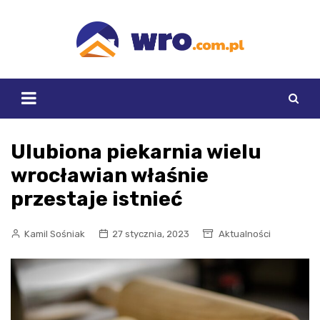
Skip
to
content
Ulubiona piekarnia wielu
wrocławian właśnie
przestaje istnieć
Kamil Sośniak
27 stycznia, 2023
Aktualności