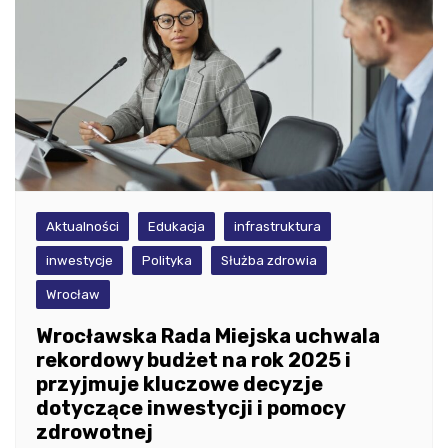
Aktualności
Edukacja
infrastruktura
inwestycje
Polityka
Służba zdrowia
Wrocław
Wrocławska Rada Miejska uchwala
rekordowy budżet na rok 2025 i
przyjmuje kluczowe decyzje
dotyczące inwestycji i pomocy
zdrowotnej