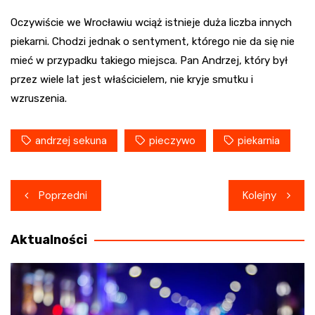
Oczywiście we Wrocławiu wciąż istnieje duża liczba innych
piekarni. Chodzi jednak o sentyment, którego nie da się nie
mieć w przypadku takiego miejsca. Pan Andrzej, który był
przez wiele lat jest właścicielem, nie kryje smutku i
wzruszenia.
andrzej sekuna
pieczywo
piekarnia
Nawigacja
Poprzedni
Kolejny
wpisu
Aktualności