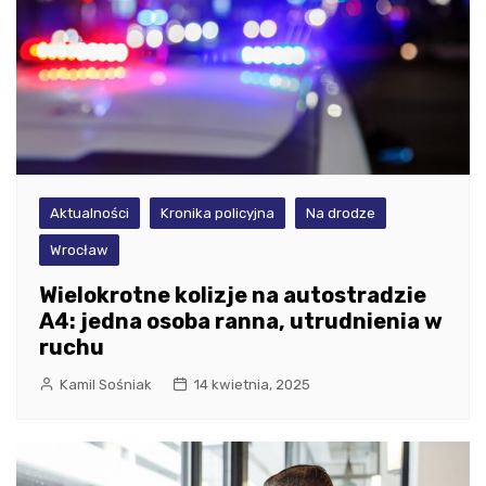
Aktualności
Kronika policyjna
Na drodze
Wrocław
Wielokrotne kolizje na autostradzie
A4: jedna osoba ranna, utrudnienia w
ruchu
Kamil Sośniak
14 kwietnia, 2025