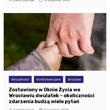
Kamil Sośniak
10 kwietnia, 2025
Aktualności
Kontrowersyjne
Wrocław
Zostawiony w Oknie Życia we
Wrocławiu dwulatek – okoliczności
zdarzenia budzą wiele pytań
Kamil Sośniak
9 kwietnia, 2025