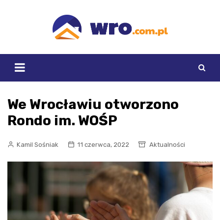
Skip
to
content
We Wrocławiu otworzono
Rondo im. WOŚP
Kamil Sośniak
11 czerwca, 2022
Aktualności