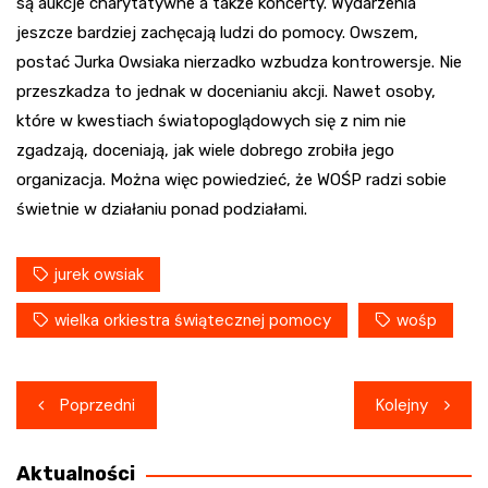
są aukcje charytatywne a także koncerty. Wydarzenia
jeszcze bardziej zachęcają ludzi do pomocy. Owszem,
postać Jurka Owsiaka nierzadko wzbudza kontrowersje. Nie
przeszkadza to jednak w docenianiu akcji. Nawet osoby,
które w kwestiach światopoglądowych się z nim nie
zgadzają, doceniają, jak wiele dobrego zrobiła jego
organizacja. Można więc powiedzieć, że WOŚP radzi sobie
świetnie w działaniu ponad podziałami.
jurek owsiak
wielka orkiestra świątecznej pomocy
wośp
Nawigacja
Poprzedni
Kolejny
wpisu
Aktualności