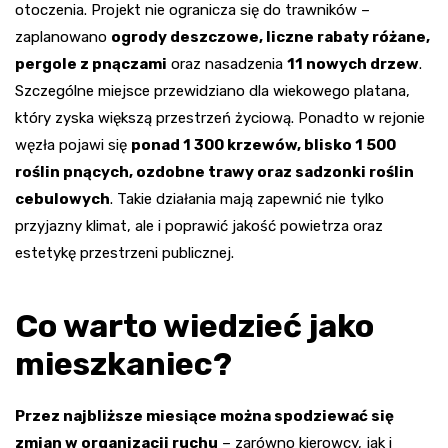
otoczenia. Projekt nie ogranicza się do trawników –
zaplanowano
ogrody deszczowe, liczne rabaty różane,
pergole z pnączami
oraz nasadzenia
11 nowych drzew
.
Szczególne miejsce przewidziano dla wiekowego platana,
który zyska większą przestrzeń życiową. Ponadto w rejonie
węzła pojawi się
ponad 1 300 krzewów, blisko 1 500
roślin pnących, ozdobne trawy oraz sadzonki roślin
cebulowych
. Takie działania mają zapewnić nie tylko
przyjazny klimat, ale i poprawić jakość powietrza oraz
estetykę przestrzeni publicznej.
Co warto wiedzieć jako
mieszkaniec?
Przez najbliższe miesiące można spodziewać się
zmian w organizacji ruchu
– zarówno kierowcy, jak i