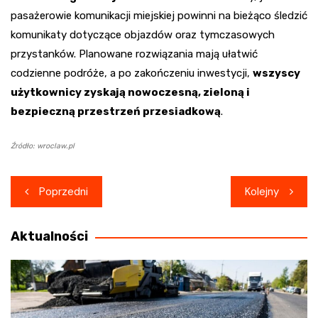
pasażerowie komunikacji miejskiej powinni na bieżąco śledzić
komunikaty dotyczące objazdów oraz tymczasowych
przystanków. Planowane rozwiązania mają ułatwić
codzienne podróże, a po zakończeniu inwestycji,
wszyscy
użytkownicy zyskają nowoczesną, zieloną i
bezpieczną przestrzeń przesiadkową
.
Źródło: wroclaw.pl
Nawigacja
Poprzedni
Kolejny
wpisu
Aktualności