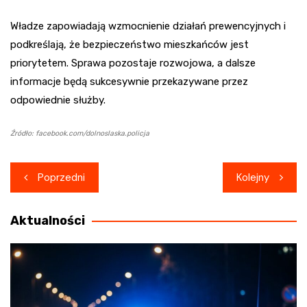
Władze zapowiadają wzmocnienie działań prewencyjnych i
podkreślają, że bezpieczeństwo mieszkańców jest
priorytetem. Sprawa pozostaje rozwojowa, a dalsze
informacje będą sukcesywnie przekazywane przez
odpowiednie służby.
Źródło: facebook.com/dolnoslaska.policja
Nawigacja
Poprzedni
Kolejny
wpisu
Aktualności