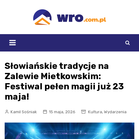
Skip
to
content
Słowiańskie tradycje na
Zalewie Mietkowskim:
Festiwal pełen magii już 23
maja!
,
Kamil Sośniak
15 maja, 2026
Kultura
Wydarzenia