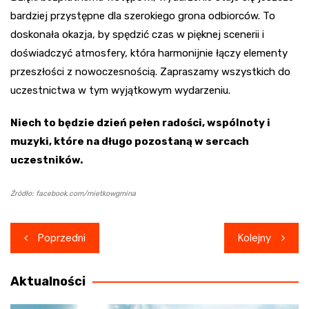
bardziej przystępne dla szerokiego grona odbiorców. To
doskonała okazja, by spędzić czas w pięknej scenerii i
doświadczyć atmosfery, która harmonijnie łączy elementy
przeszłości z nowoczesnością. Zapraszamy wszystkich do
uczestnictwa w tym wyjątkowym wydarzeniu.
Niech to będzie dzień pełen radości, wspólnoty i
muzyki, które na długo pozostaną w sercach
uczestników.
Źródło: facebook.com/mietkowgmina
Nawigacja
Poprzedni
Kolejny
wpisu
Aktualności