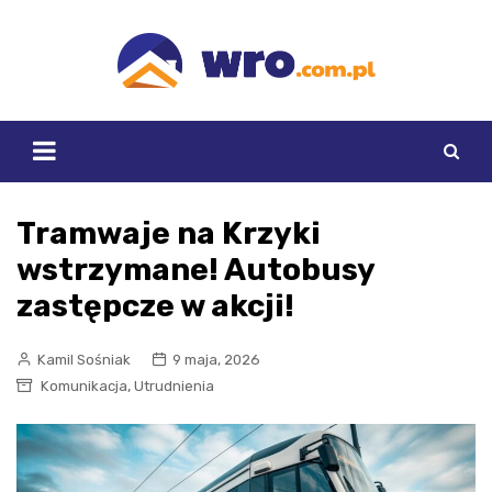
Skip
to
content
Tramwaje na Krzyki
wstrzymane! Autobusy
zastępcze w akcji!
Kamil Sośniak
9 maja, 2026
,
Komunikacja
Utrudnienia