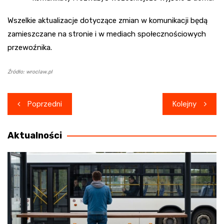
Wszelkie aktualizacje dotyczące zmian w komunikacji będą
zamieszczane na stronie i w mediach społecznościowych
przewoźnika.
Źródło: wroclaw.pl
Nawigacja
Poprzedni
Kolejny
wpisu
Aktualności