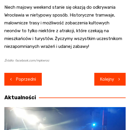
Niech majowy weekend stanie się okazją do odkrywania
Wrocławia w nietypowy sposób. Historyczne tramwaje,
malownicze trasy i możliwość zobaczenia kultowych
neonów to tylko niektóre z atrakcji, które czekają na
mieszkańców i turystów. Życzymy wszystkim uczestnikom
niezapomnianych wrażeń i udanej zabawy!
Źródło: facebook.com/mpkwroc
Nawigacja
Poprzedni
Kolejny
wpisu
Aktualności