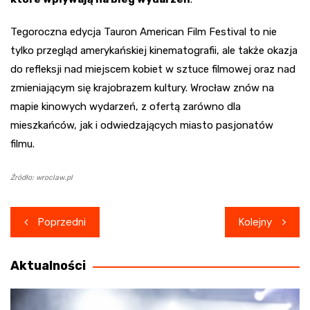
Tegoroczna edycja Tauron American Film Festival to nie
tylko przegląd amerykańskiej kinematografii, ale także okazja
do refleksji nad miejscem kobiet w sztuce filmowej oraz nad
zmieniającym się krajobrazem kultury. Wrocław znów na
mapie kinowych wydarzeń, z ofertą zarówno dla
mieszkańców, jak i odwiedzających miasto pasjonatów
filmu.
Źródło: wroclaw.pl
Nawigacja
Poprzedni
Kolejny
wpisu
Aktualności