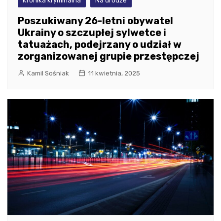
Kronika kryminalna
Na drodze
Poszukiwany 26-letni obywatel
Ukrainy o szczupłej sylwetce i
tatuażach, podejrzany o udział w
zorganizowanej grupie przestępczej
Kamil Sośniak
11 kwietnia, 2025