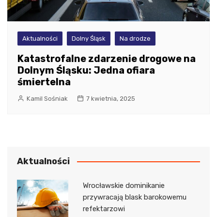
Aktualności
Dolny Śląsk
Na drodze
Katastrofalne zdarzenie drogowe na
Dolnym Śląsku: Jedna ofiara
śmiertelna
Kamil Sośniak
7 kwietnia, 2025
Aktualności
Wrocławskie dominikanie
przywracają blask barokowemu
refektarzowi