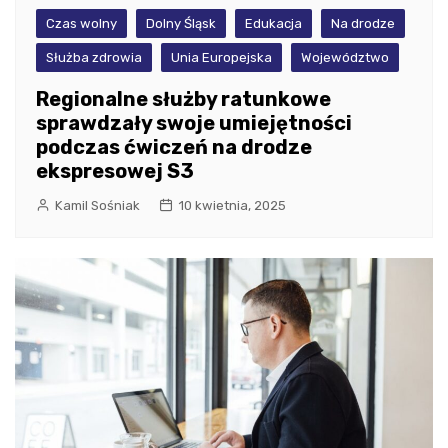
Czas wolny
Dolny Śląsk
Edukacja
Na drodze
Służba zdrowia
Unia Europejska
Województwo
Regionalne służby ratunkowe
sprawdzały swoje umiejętności
podczas ćwiczeń na drodze
ekspresowej S3
Kamil Sośniak
10 kwietnia, 2025