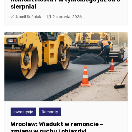
sierpnia!
Kamil Sośniak
2 sierpnia, 2026
inwestycje
Remonty
Wrocław: Wiadukt w remoncie –
zmiany w ruchu i objazdy!