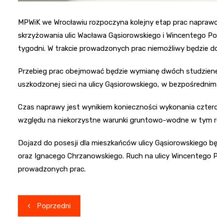
MPWiK we Wrocławiu rozpoczyna kolejny etap prac naprawczy
skrzyżowania ulic Wacława Gąsiorowskiego i Wincentego P
tygodni. W trakcie prowadzonych prac niemożliwy będzie doj
Przebieg prac obejmować będzie wymianę dwóch studzien
uszkodzonej sieci na ulicy Gąsiorowskiego, w bezpośrednim
Czas naprawy jest wynikiem konieczności wykonania czter
względu na niekorzystne warunki gruntowo-wodne w tym re
Dojazd do posesji dla mieszkańców ulicy Gąsiorowskiego bę
oraz Ignacego Chrzanowskiego. Ruch na ulicy Wincentego P
prowadzonych prac.
Nawigacja
Poprzedni