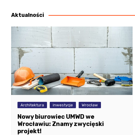
wpisu
Aktualności
Architektura
inwestycje
Wrocław
Nowy biurowiec UMWD we
Wrocławiu: Znamy zwycięski
projekt!