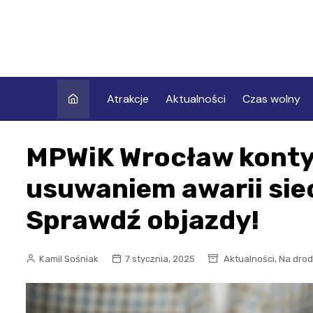
Skip
to
content
Atrakcje
Aktualności
Czas wolny
MPWiK Wrocław konty
usuwaniem awarii siec
Sprawdź objazdy!
,
Kamil Sośniak
7 stycznia, 2025
Aktualności
Na dro