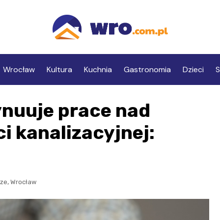
Wrocław
Kultura
Kuchnia
Gastronomia
Dzieci
S
nuuje prace nad
i kanalizacyjnej:
,
dze
Wrocław