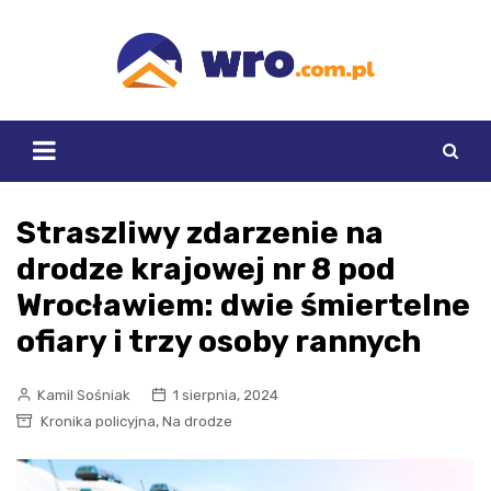
Skip
to
content
Straszliwy zdarzenie na
drodze krajowej nr 8 pod
Wrocławiem: dwie śmiertelne
ofiary i trzy osoby rannych
Kamil Sośniak
1 sierpnia, 2024
,
Kronika policyjna
Na drodze