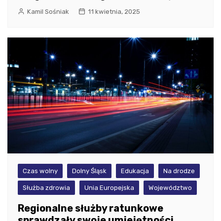
Kamil Sośniak
11 kwietnia, 2025
Czas wolny
Dolny Śląsk
Edukacja
Na drodze
Służba zdrowia
Unia Europejska
Województwo
Regionalne służby ratunkowe
sprawdzały swoje umiejętności