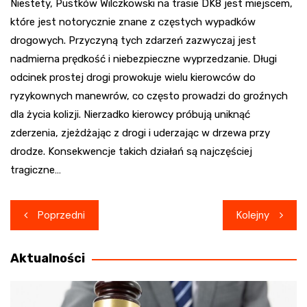
Niestety, Pustków Wilczkowski na trasie DK8 jest miejscem,
które jest notorycznie znane z częstych wypadków
drogowych. Przyczyną tych zdarzeń zazwyczaj jest
nadmierna prędkość i niebezpieczne wyprzedzanie. Długi
odcinek prostej drogi prowokuje wielu kierowców do
ryzykownych manewrów, co często prowadzi do groźnych
dla życia kolizji. Nierzadko kierowcy próbują uniknąć
zderzenia, zjeżdżając z drogi i uderzając w drzewa przy
drodze. Konsekwencje takich działań są najczęściej
tragiczne…
Nawigacja
Poprzedni
Kolejny
wpisu
Aktualności