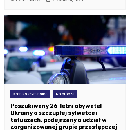
Kamil Sośniak
14 kwietnia, 2025
Kronika kryminalna
Na drodze
Poszukiwany 26-letni obywatel
Ukrainy o szczupłej sylwetce i
tatuażach, podejrzany o udział w
zorganizowanej grupie przestępczej