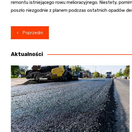
remontu istniejącego rowu melioracyjnego. Niestety, pomim
poszło niezgodnie z planem podczas ostatnich opadów de
Nawigacja
Poprzedni
wpisu
Aktualności