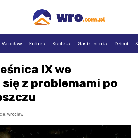
Wrocław
Kultura
Kuchnia
Gastronomia
Dzieci
S
eśnica IX we
się z problemami po
eszczu
,
cje
Wrocław