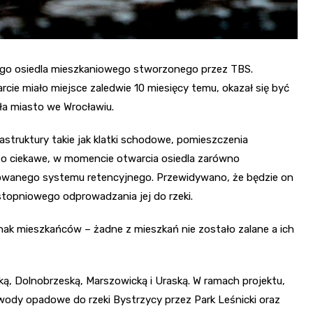
ego osiedla mieszkaniowego stworzonego przez TBS.
cie miało miejsce zaledwie 10 miesięcy temu, okazał się być
iła miasto we Wrocławiu.
truktury takie jak klatki schodowe, pomieszczenia
 Co ciekawe, w momencie otwarcia osiedla zarówno
ektowanego systemu retencyjnego. Przewidywano, że będzie on
stopniowego odprowadzania jej do rzeki.
ak mieszkańców – żadne z mieszkań nie zostało zalane a ich
ką, Dolnobrzeską, Marszowicką i Uraską. W ramach projektu,
wody opadowe do rzeki Bystrzycy przez Park Leśnicki oraz