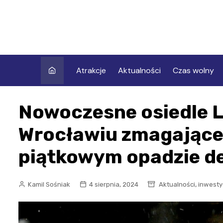
Skip
to
content
Atrakcje
Aktualności
Czas wolny
Nowoczesne osiedle L
Wrocławiu zmagające 
piątkowym opadzie d
,
Kamil Sośniak
4 sierpnia, 2024
Aktualności
inwesty