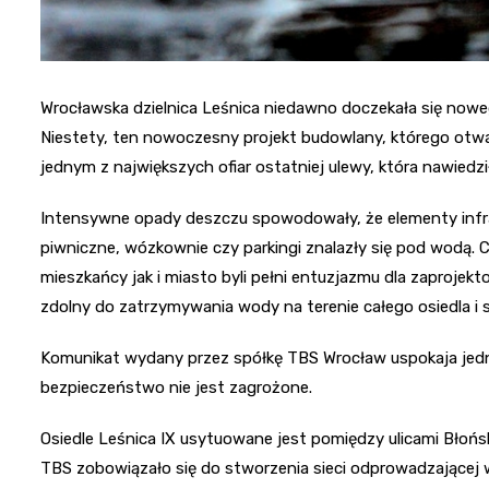
Wrocławska dzielnica Leśnica niedawno doczekała się now
Niestety, ten nowoczesny projekt budowlany, którego otwar
jednym z największych ofiar ostatniej ulewy, która nawiedz
Intensywne opady deszczu spowodowały, że elementy infras
piwniczne, wózkownie czy parkingi znalazły się pod wodą.
mieszkańcy jak i miasto byli pełni entuzjazmu dla zaproj
zdolny do zatrzymywania wody na terenie całego osiedla i 
Komunikat wydany przez spółkę TBS Wrocław uspokaja jedn
bezpieczeństwo nie jest zagrożone.
Osiedle Leśnica IX usytuowane jest pomiędzy ulicami Błońs
TBS zobowiązało się do stworzenia sieci odprowadzającej 