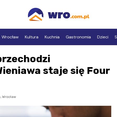
Wrocław
Kultura
Kuchnia
Gastronomia
Dzieci
S
przechodzi
ieniawa staje się Four
,
e
Wrocław