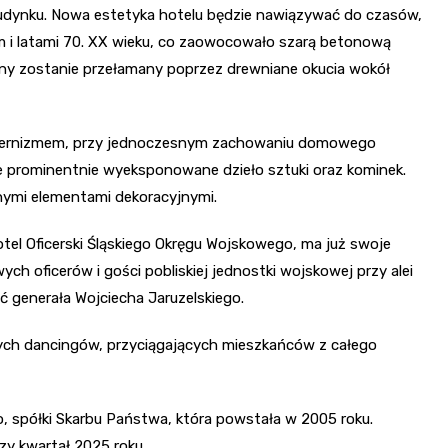
budynku. Nowa estetyka hotelu będzie nawiązywać do czasów,
em i latami 70. XX wieku, co zaowocowało szarą betonową
trzny zostanie przełamany poprzez drewniane okucia wokół
odernizmem, przy jednoczesnym zachowaniu domowego
ie prominentnie wyeksponowane dzieło sztuki oraz kominek.
bnymi elementami dekoracyjnymi.
tel Oficerski Śląskiego Okręgu Wojskowego, ma już swoje
ch oficerów i gości pobliskiej jednostki wojskowej przy alei
ć generała Wojciecha Jaruzelskiego.
nych dancingów, przyciągających mieszkańców z całego
, spółki Skarbu Państwa, która powstała w 2005 roku.
y kwartał 2025 roku.