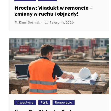
Wrocław: Wiadukt w remoncie –
zmiany w ruchu i objazdy!
Kamil Sośniak
1 sierpnia, 2026
inwestycje
Park
Renowacje