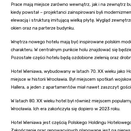
Prace mają miejsce zarówno wewnątrz, jak i na zewnątrz 
kiedy powstał – projektanci zainspirowani byli modernizm
elewacją i strukturą imitującą wielką płytę. Wygląd zewnę
okien oraz na parterze budynku.
Wnętrza nowego hotelu mają być inspirowane polskim m
charakteru. W centralnym punkcie holu znajdować się będz
Pozostałe części hotelu będą ozdobione zielenią oraz dro
Hotel Wieniawa, wybudowany w latach 70. XX wieku jako Ho
miejsce w historii Wrocławia. Był miejscem spotkań wojskowy
Hallera, a jeden z apartamentów miał nawet zaszczyt gości
W latach 80. XX wieku hotel był również miejscem popular
Wrocławia. Ich era zakończyła się dopiero w 2023 roku.
Hotel Wieniawa jest częścią Polskiego Holdingu Hotelowego
Zakończenie prac renowacyjnych planowane jest na pierwsz