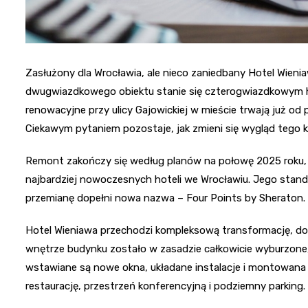
Zasłużony dla Wrocławia, ale nieco zaniedbany Hotel Wieni
dwugwiazdkowego obiektu stanie się czterogwiazdkowym h
renowacyjne przy ulicy Gajowickiej w mieście trwają już od 
Ciekawym pytaniem pozostaje, jak zmieni się wygląd tego 
Remont zakończy się według planów na połowę 2025 roku, 
najbardziej nowoczesnych hoteli we Wrocławiu. Jego stand
przemianę dopełni nowa nazwa – Four Points by Sheraton.
Hotel Wieniawa przechodzi kompleksową transformację, doty
wnętrze budynku zostało w zasadzie całkowicie wyburzone, 
wstawiane są nowe okna, układane instalacje i montowana
restaurację, przestrzeń konferencyjną i podziemny parking.