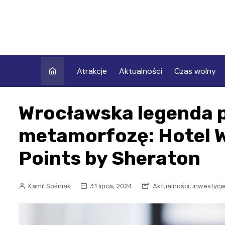
Skip
to
content
Atrakcje
Aktualności
Czas wolny
Wrocławska legenda 
metamorfozę: Hotel W
Points by Sheraton
,
Kamil Sośniak
31 lipca, 2024
Aktualności
inwestycj