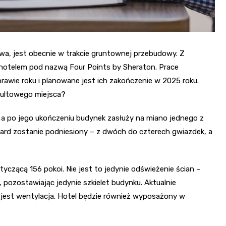
awa, jest obecnie w trakcie gruntownej przebudowy. Z
otelem pod nazwą Four Points by Sheraton. Prace
prawie roku i planowane jest ich zakończenie w 2025 roku.
kultowego miejsca?
a po jego ukończeniu budynek zasłuży na miano jednego z
ard zostanie podniesiony – z dwóch do czterech gwiazdek, a
czącą 156 pokoi. Nie jest to jedynie odświeżenie ścian –
pozostawiając jedynie szkielet budynku. Aktualnie
 jest wentylacja. Hotel będzie również wyposażony w